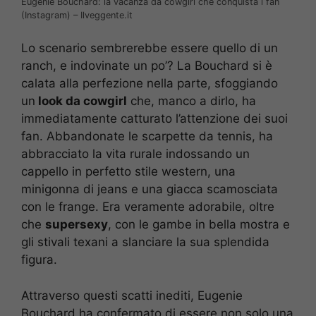
Eugenie Bouchard: la vacanza da cowgirl che conquista i fan
(Instagram) – Ilveggente.it
Lo scenario sembrerebbe essere quello di un
ranch, e indovinate un po’? La Bouchard si è
calata alla perfezione nella parte, sfoggiando
un
look da cowgirl
che, manco a dirlo, ha
immediatamente catturato l’attenzione dei suoi
fan. Abbandonate le scarpette da tennis, ha
abbracciato la vita rurale indossando un
cappello in perfetto stile western, una
minigonna di jeans e una giacca scamosciata
con le frange. Era veramente adorabile, oltre
che
supersexy
, con le gambe in bella mostra e
gli stivali texani a slanciare la sua splendida
figura.
Attraverso questi scatti inediti, Eugenie
Bouchard ha confermato di essere non solo una