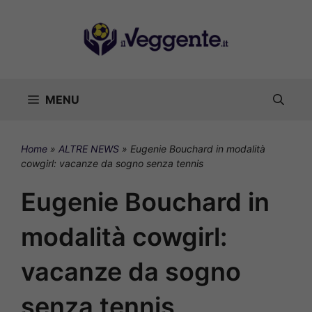
Vai
al
contenuto
MENU
Home
»
ALTRE NEWS
»
Eugenie Bouchard in modalità
cowgirl: vacanze da sogno senza tennis
Eugenie Bouchard in
modalità cowgirl:
vacanze da sogno
senza tennis