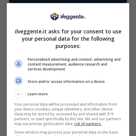
ilveggente.it asks for your consent to use
BONUS BENVENUTO LOTTOMATICA: 2050€
your personal data for the following
Fino a 2050€ bonus scommesse e sport
purposes:
Per i nuovi utenti della piattaforma: 100% fino a 50€ in
Bonus Scommesse + 100% fino a 2000€ in Bonus
Personalised advertising and content, advertising and
Sport
content measurement, audience research and
services development
2050€
Store and/or access information on a device
VERIFICA
Learn more
Your personal data will be processed and information from
Mostra Informazioni
your device (cookies, unique identifiers, and other device
data) may be stored by, accessed by and shared with 319
partners, or used specifically by this site. We and our partners
may use precise geolocation data.
List of partners.
SNAI
Some vendors may process your personal data on the basis