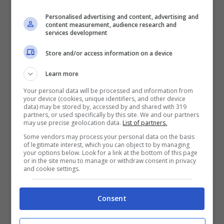
Mostra Informazioni
Personalised advertising and content, advertising and
content measurement, audience research and
services development
SNAI
Store and/or access information on a device
Learn more
Bonus Benvenuto Sport: fino a 1.000€
Your personal data will be processed and information from
50% sul deposito fino a 50€
your device (cookies, unique identifiers, and other device
data) may be stored by, accessed by and shared with 319
1000€
partners, or used specifically by this site. We and our partners
may use precise geolocation data.
List of partners.
Some vendors may process your personal data on the basis
VERIFICA
of legitimate interest, which you can object to by managing
your options below. Look for a link at the bottom of this page
or in the site menu to manage or withdraw consent in privacy
Mostra Informazioni
and cookie settings.
Consent
PlanetWin365