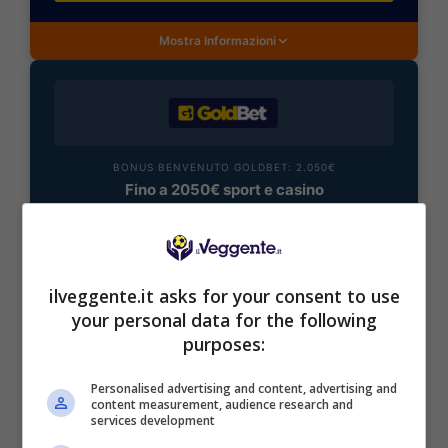
Mostra Informazioni
BONUS BENVENUTO GOLDBET: 2.050€
Fino a 2050€ sport e casino
Per i nuovi registrati: 100% fino a 2.000€ in Bonus
Scommesse + 50% del primo deposito fino a 50€
2050€
ilveggente.it asks for your consent to use
your personal data for the following
VERIFICA
purposes:
Mostra Informazioni
Personalised advertising and content, advertising and
content measurement, audience research and
services development