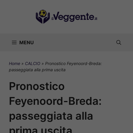
Vai
al
contenuto
MENU
Home
»
CALCIO
»
Pronostico Feyenoord-Breda:
passeggiata alla prima uscita
Pronostico
Feyenoord-Breda:
passeggiata alla
prima uscita