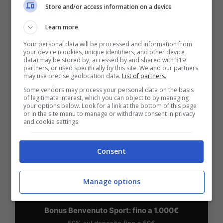
Store and/or access information on a device
Learn more
BONUS BENVENUTO LOTTOMATICA: 2050€
Fino a 2050€ bonus scommesse e sport
Your personal data will be processed and information from
your device (cookies, unique identifiers, and other device
Per i nuovi utenti della piattaforma: 100% fino a 50€ in
data) may be stored by, accessed by and shared with 319
Bonus Scommesse + 100% fino a 2000€ in Bonus
partners, or used specifically by this site. We and our partners
Sport
may use precise geolocation data.
List of partners.
2050€
Some vendors may process your personal data on the basis
of legitimate interest, which you can object to by managing
your options below. Look for a link at the bottom of this page
or in the site menu to manage or withdraw consent in privacy
VERIFICA
and cookie settings.
Mostra Informazioni
Consent
SNAI
Manage options
Bonus Benvenuto Sport: fino a 1.000€
50% sul deposito fino a 50€