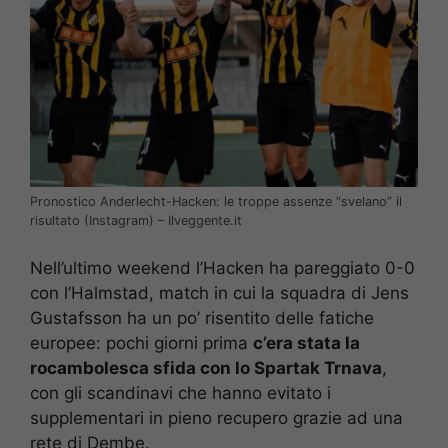
Pronostico Anderlecht-Hacken: le troppe assenze “svelano” il
risultato (Instagram) – Ilveggente.it
Nell’ultimo weekend l’Hacken ha pareggiato 0-0
con l’Halmstad, match in cui la squadra di Jens
Gustafsson ha un po’ risentito delle fatiche
europee: pochi giorni prima
c’era stata la
rocambolesca sfida con lo Spartak Trnava
,
con gli scandinavi che hanno evitato i
supplementari in pieno recupero grazie ad una
rete di Dembe.