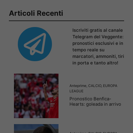
Articoli Recenti
Iscriviti gratis al canale
Telegram del Veggente:
pronostici esclusivi e in
tempo reale su
marcatori, ammoniti, tiri
in porta e tanto altro!
Anteprime
,
CALCIO
,
EUROPA
LEAGUE
Pronostico Benfica-
Hearts: goleada in arrivo