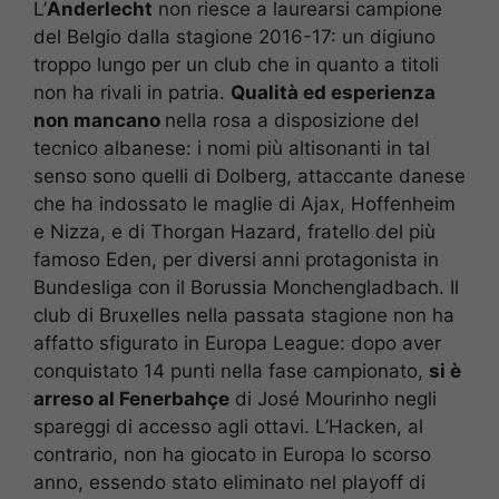
L’
Anderlecht
non riesce a laurearsi campione
del Belgio dalla stagione 2016-17: un digiuno
troppo lungo per un club che in quanto a titoli
non ha rivali in patria.
Qualità ed esperienza
non mancano
nella rosa a disposizione del
tecnico albanese: i nomi più altisonanti in tal
senso sono quelli di Dolberg, attaccante danese
che ha indossato le maglie di Ajax, Hoffenheim
e Nizza, e di Thorgan Hazard, fratello del più
famoso Eden, per diversi anni protagonista in
Bundesliga con il Borussia Monchengladbach. Il
club di Bruxelles nella passata stagione non ha
affatto sfigurato in Europa League: dopo aver
conquistato 14 punti nella fase campionato,
si è
arreso al Fenerbahçe
di José Mourinho negli
spareggi di accesso agli ottavi. L’Hacken, al
contrario, non ha giocato in Europa lo scorso
anno, essendo stato eliminato nel playoff di