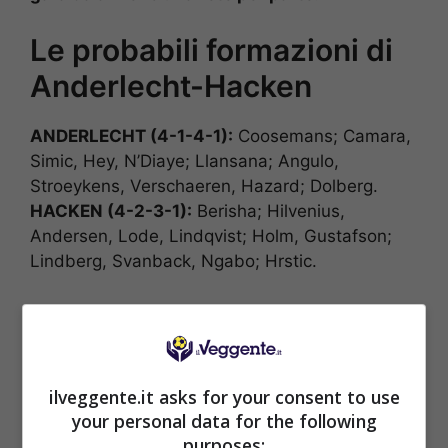
Le probabili formazioni di
Anderlecht-Hacken
ANDERLECHT (4-1-4-1):
Coosemans; Camara,
Simic, Hey, N’Diaye; Llansana; Angulo,
Stroeykens, Verschaeren, Hazard; Dolberg.
HACKEN (4-2-3-1):
Berisha; Hilvenius,
Andersen, Lode, Lindqvist; Holm, Gustafson;
Lindberg, Svanback, Ngabo; Hrstic.
POSSIBILE RISULTATO: 2-1
ilveggente.it asks for your consent to use
your personal data for the following
purposes: