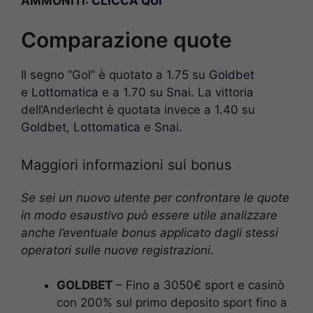
AMMONITI:
CLICCA QUI
Comparazione quote
Il segno “Gol” è quotato a 1.75 su
Goldbet
e
Lottomatica
e a 1.70 su
Sna
i. La vittoria
dell’Anderlecht è quotata invece a 1.40 su
Goldbet
,
Lottomatica
e
Sna
i.
Maggiori informazioni sui bonus
Se sei un nuovo utente per confrontare le quote
in modo esaustivo può essere utile analizzare
anche l’eventuale bonus applicato dagli stessi
operatori sulle nuove registrazioni.
GOLDBET
– Fino a 3050€ sport e casinò
con 200% sul primo deposito sport fino a