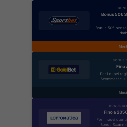
BONU
Bonus 50€ SE
Bonus 50€ senza 
rimb
Most
BONUS B
Fino 
Per i nuovi reg
Scommesse + 5
Most
BONUS BE
Fino a 205
Per i nuovi utent
Bonus Scommes