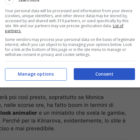
Learn more
Your personal data will be processed and information from your device
(cookies, unique identifiers, and other device data) may be stored by,
accessed by and shared with 319 partners, or used specifically by this
site. We and our partners may use precise geolocation data.
List of
partners.
Some vendors may process your personal data on the basis of legitimate
(Instagram) – Ilveggente.it
interest, which you can object to by managing your options below. Look
for a link at the bottom of this page or in the site menu to manage or
withdraw consent in privacy and cookie settings.
nte sul suo modo di essere, dunque, lasciando
rsonalità. Strategia che, alla lunga, ha pagato,
diventasse una
piccola star
e che la sua
Manage options
Consent
rno dopo giorno.
erà poi così presto, soprattutto se Monica
 nelle scorse ore, ha fatto boom in termini di
n
look animalier
e un miniabito che svela le gambe,
a. Perché per la Kilnarova, evidentemente, lo stile è
ciso e mai prevedibile.