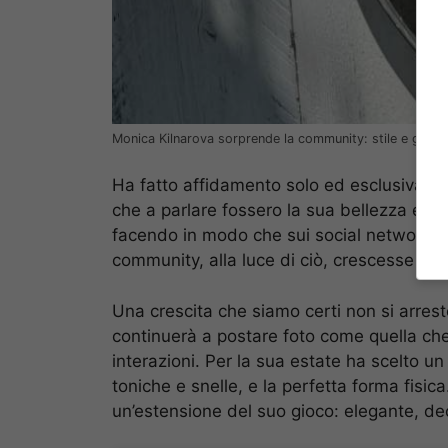
Monica Kilnarova sorprende la community: stile e grinta 
Ha fatto affidamento solo ed esclusivame
che a parlare fossero la sua bellezza e pe
facendo in modo che sui social network 
community, alla luce di ciò, crescesse gio
Una crescita che siamo certi non si arrest
continuerà a postare foto come quella che,
interazioni. Per la sua estate ha scelto u
toniche e snelle, e la perfetta forma fisic
un’estensione del suo gioco: elegante, de