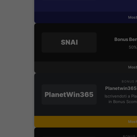
Most
Bonus Ben
SNAI
50% 
Most
BONUS P
Planetwin365
PlanetWin365
Iscrivendoti a P
in Bonus Scom
Most
BONUS 