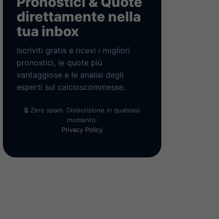
Pronostici & Quote
direttamente nella
tua inbox
Iscriviti gratis e ricevi i migliori
pronostici, le quote più
vantaggiose e le analisi degli
esperti sul calcioscommesse.
🔒 Zero spam. Disiscrizione in qualsiasi
momento.
Privacy Policy