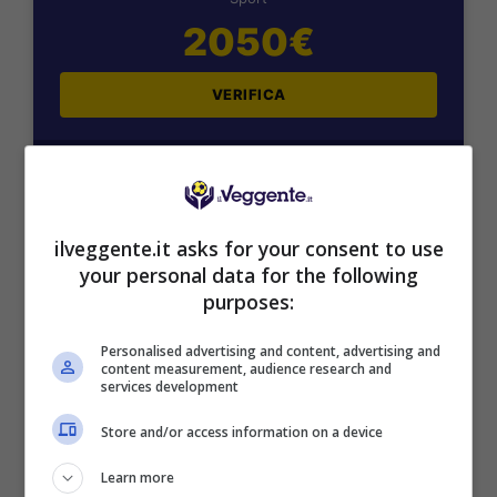
2050€
VERIFICA
Mostra Informazioni
SNAI
ilveggente.it asks for your consent to use
your personal data for the following
purposes:
Bonus Benvenuto Sport: fino a 1.000€
50% sul deposito fino a 50€
Personalised advertising and content, advertising and
1000€
content measurement, audience research and
services development
Store and/or access information on a device
VERIFICA
Learn more