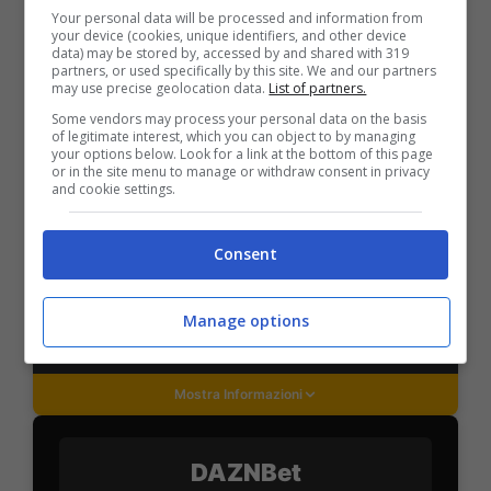
Mostra Informazioni
Your personal data will be processed and information from
your device (cookies, unique identifiers, and other device
data) may be stored by, accessed by and shared with 319
partners, or used specifically by this site. We and our partners
PlanetWin365
may use precise geolocation data.
List of partners.
Some vendors may process your personal data on the basis
of legitimate interest, which you can object to by managing
BONUS PLANETWIN365: FINO A 2050€
your options below. Look for a link at the bottom of this page
Planetwin365: 2050€ per sport e scommesse
or in the site menu to manage or withdraw consent in privacy
and cookie settings.
Iscrivendoti a PlanetWin365 ricevi: 100% fino a 2000€
in Bonus Scommesse + 100% fino a 50€ in Bonus
Sport
Consent
2050€
Manage options
VERIFICA
Mostra Informazioni
DAZNBet