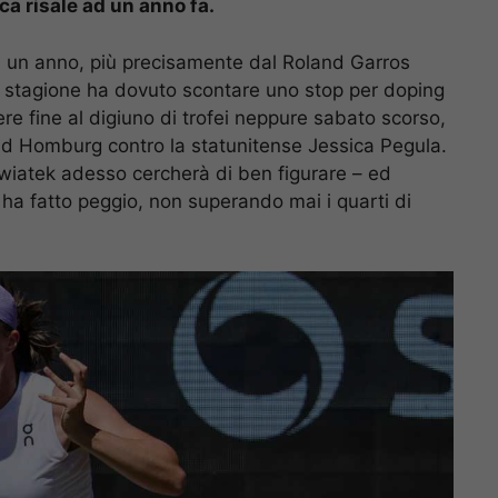
cca risale ad un anno fa.
di un anno, più precisamente dal Roland Garros
a stagione ha dovuto scontare uno stop per doping
re fine al digiuno di trofei neppure sabato scorso,
ad Homburg contro la statunitense Jessica Pegula.
 Swiatek adesso cercherà di ben figurare – ed
 ha fatto peggio, non superando mai i quarti di