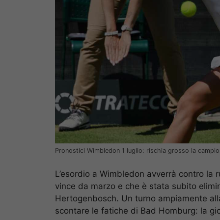
Pronostici Wimbledon 1 luglio: rischia grosso la campion
L’esordio a Wimbledon avverrà contro la 
vince da marzo e che è stata subito elimina
Hertogenbosch. Un turno ampiamente alla
scontare le fatiche di Bad Homburg: la gi