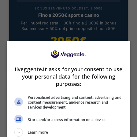
BONUS BENVENUTO GOLDBET: 2.050€
Fino a 2050€ sport e casino
Per i nuovi registrati: 100% fino a 2.000€ in Bonus
Scommesse + 50% del primo deposito fino a 50€
2050€
VERIFICA
ilveggente.it asks for your consent to use
Mostra Informazioni
your personal data for the following
purposes:
Personalised advertising and content, advertising and
content measurement, audience research and
services development
BONUS BENVENUTO LOTTOMATICA: 2050€
Fino a 2050€ bonus scommesse e sport
Store and/or access information on a device
Per i nuovi utenti della piattaforma: 100% fino a 50€ in
Bonus Scommesse + 100% fino a 2000€ in Bonus
Learn more