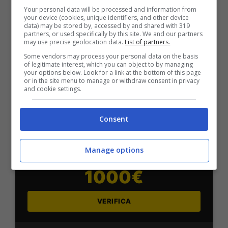
Sport
Your personal data will be processed and information from
2050€
your device (cookies, unique identifiers, and other device
data) may be stored by, accessed by and shared with 319
partners, or used specifically by this site. We and our partners
may use precise geolocation data.
List of partners.
VERIFICA
Some vendors may process your personal data on the basis
of legitimate interest, which you can object to by managing
your options below. Look for a link at the bottom of this page
Mostra Informazioni
or in the site menu to manage or withdraw consent in privacy
and cookie settings.
SNAI
Consent
Bonus Benvenuto Sport: fino a 1.000€
Manage options
50% sul deposito fino a 50€
1000€
VERIFICA