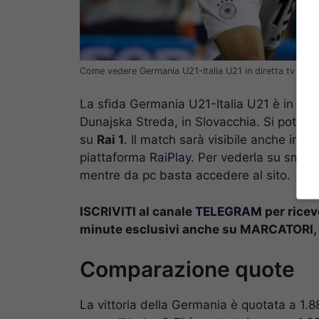
Come vedere Germania U21-Italia U21 in diretta tv in chi
La sfida Germania U21-Italia U21 è in pr
Dunajska Streda, in Slovacchia. Si potrà
su
Rai 1
. Il match sarà visibile anche in d
piattaforma
RaiPlay
. Per vederla su smart
mentre da pc basta accedere al sito.
ISCRIVITI al canale
TELEGRAM
per ricev
minute esclusivi anche su MARCATORI,
Comparazione quote
La vittoria della Germania è quotata a 1.