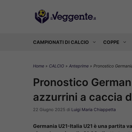
Vai
al
contenuto
CAMPIONATI DI CALCIO
COPPE
Home
»
CALCIO
»
Anteprime
»
Pronostico Germania 
Pronostico Germani
azzurrini a caccia 
22 Giugno 2025
di
Luigi Maria Chiappetta
Germania U21-Italia U21 è una partita vali