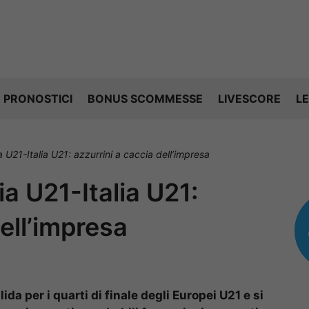
PRONOSTICI
BONUS SCOMMESSE
LIVESCORE
LE
U21-Italia U21: azzurrini a caccia dell’impresa
a U21-Italia U21:
dell’impresa
da per i quarti di finale degli Europei U21 e si