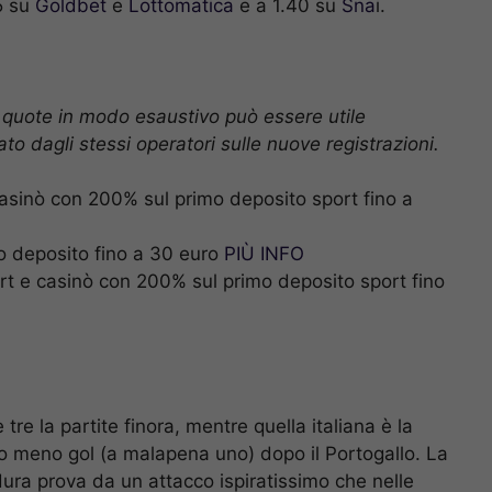
5 su
Goldbet
e
Lottomatica
e a 1.40 su
Sna
i.
 quote in modo esaustivo può essere utile
to dagli stessi operatori sulle nuove registrazioni.
asinò con 200% sul primo deposito sport fino a
o deposito fino a 30 euro
PIÙ INFO
rt e casinò con 200% sul primo deposito sport fino
tre la partite finora, mentre quella italiana è la
to meno gol (a malapena uno) dopo il Portogallo. La
ra prova da un attacco ispiratissimo che nelle