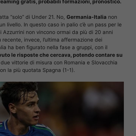
reaming gratis, probabili formazioni, pronostico.
atta “solo” di Under 21. No,
Germania-Italia
non
n livello. In questo caso in palio c’è un pass per le
li Azzurrini non vincono ormai da più di 20 anni
iù recente, invece, l’ultima affermazione dei
lia ha ben figurato nella fase a gruppi, con il
vuto le risposte che cercava, potendo contare su
 due vittorie di misura con Romania e Slovacchia
con la più quotata Spagna (1-1).