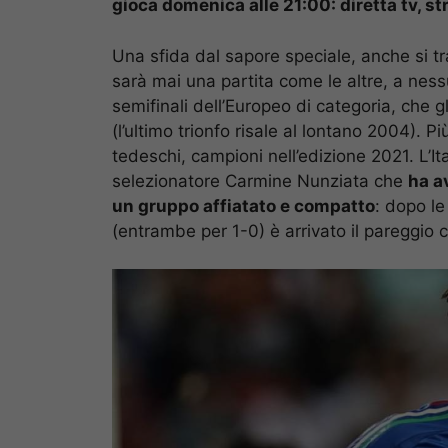
gioca domenica alle 21:00: diretta tv, st
Una sfida dal sapore speciale, anche si tr
sarà mai una partita come le altre, a nessu
semifinali dell’Europeo di categoria, che g
(l’ultimo trionfo risale al lontano 2004). P
tedeschi, campioni nell’edizione 2021. L’Ita
selezionatore Carmine Nunziata che
ha a
un gruppo affiatato e compatto
: dopo le
(entrambe per 1-0) è arrivato il pareggio 