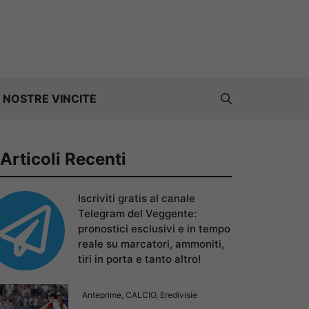
 NOSTRE VINCITE
Articoli Recenti
Iscriviti gratis al canale
Telegram del Veggente:
pronostici esclusivi e in tempo
reale su marcatori, ammoniti,
tiri in porta e tanto altro!
Anteprime
,
CALCIO
,
Eredivisie