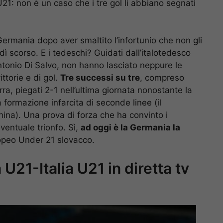
U21: non è un caso che i tre gol li abbiano segnati
Germania dopo aver smaltito l’infortunio che non gli
scorso. E i tedeschi? Guidati dall’italotedesco
ntonio Di Salvo, non hanno lasciato neppure le
ittorie e di gol.
Tre successi su tre
, compreso
erra, piegati 2-1 nell’ultima giornata nonostante la
 formazione infarcita di seconde linee (il
ina). Una prova di forza che ha convinto i
entuale trionfo. Sì,
ad oggi è la Germania la
uropeo Under 21 slovacco.
21-Italia U21 in diretta tv