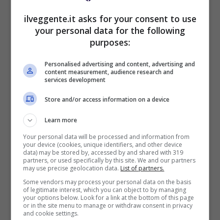
ilveggente.it asks for your consent to use
your personal data for the following
purposes:
BONUS BENVENUTO GOLDBET: 2.050€
Fino a 2050€ sport e casino
Personalised advertising and content, advertising and
content measurement, audience research and
Per i nuovi registrati: 100% fino a 2.000€ in Bonus
services development
Scommesse + 50% del primo deposito fino a 50€
2050€
Store and/or access information on a device
Learn more
VERIFICA
Your personal data will be processed and information from
your device (cookies, unique identifiers, and other device
data) may be stored by, accessed by and shared with 319
Mostra Informazioni
partners, or used specifically by this site. We and our partners
may use precise geolocation data.
List of partners.
Some vendors may process your personal data on the basis
of legitimate interest, which you can object to by managing
your options below. Look for a link at the bottom of this page
or in the site menu to manage or withdraw consent in privacy
and cookie settings.
BONUS BENVENUTO LOTTOMATICA: 2050€