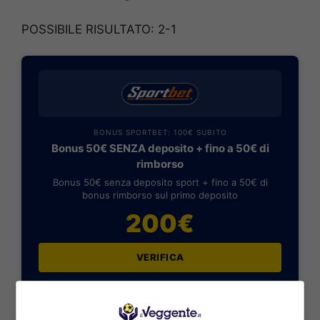
POSSIBILE RISULTATO: 2-1
BONUS SPORTBET: 100€ SUBITO
Bonus 50€ SENZA deposito + fino a 50€ di
rimborso
Bonus 50€ senza deposito sport + fino a 50€ di
bonus rimborso sul primo deposito
200€
VERIFICA
Mostra Informazioni