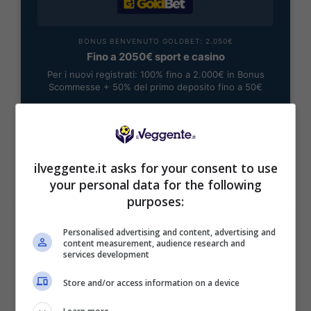
BONUS BENVENUTO GOLDBET: 2.050€
Fino a 2050€ sport e casino
Per i nuovi registrati: 100% fino a 2.000€ in Bonus
Scommesse + 50% del primo deposito fino a 50€
2050€
VERIFICA
ilveggente.it asks for your consent to use
your personal data for the following
Mostra Informazioni
purposes:
Personalised advertising and content, advertising and
content measurement, audience research and
services development
BONUS BENVENUTO LOTTOMATICA: 2050€
Store and/or access information on a device
Fino a 2050€ bonus scommesse e sport
Per i nuovi utenti della piattaforma: 100% fino a 50€ in