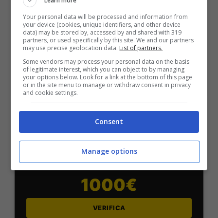
Learn more
Bonus Scommesse + 100% fino a 2000€ in Bonus
Your personal data will be processed and information from
Sport
your device (cookies, unique identifiers, and other device
2050€
data) may be stored by, accessed by and shared with 319
partners, or used specifically by this site. We and our partners
may use precise geolocation data.
List of partners.
VERIFICA
Some vendors may process your personal data on the basis
of legitimate interest, which you can object to by managing
your options below. Look for a link at the bottom of this page
or in the site menu to manage or withdraw consent in privacy
Mostra Informazioni
and cookie settings.
SNAI
Consent
Manage options
Bonus Benvenuto Sport: fino a 1.000€
50% sul deposito fino a 50€
1000€
VERIFICA