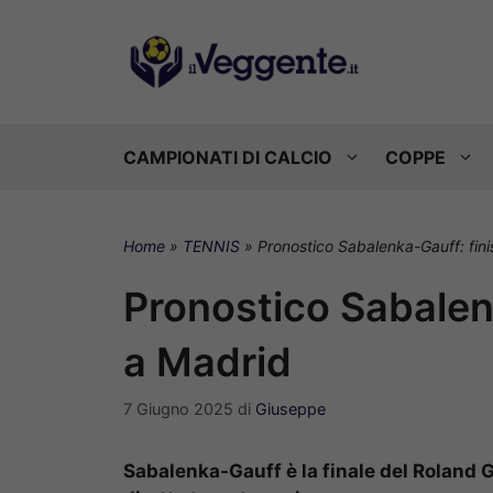
Vai
al
contenuto
CAMPIONATI DI CALCIO
COPPE
Home
»
TENNIS
»
Pronostico Sabalenka-Gauff: fin
Pronostico Sabalen
a Madrid
7 Giugno 2025
di
Giuseppe
Sabalenka-Gauff è la finale del Roland Gar