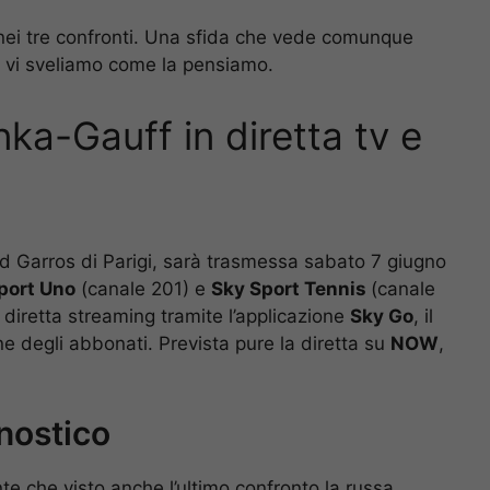
 nei tre confronti. Una sfida che vede comunque
co vi sveliamo come la pensiamo.
a-Gauff in diretta tv e
nd Garros di Parigi, sarà trasmessa sabato 7 giugno
port Uno
(canale 201) e
Sky Sport Tennis
(canale
 diretta streaming tramite l’applicazione
Sky Go
, il
one degli abbonati. Prevista pure la diretta su
NOW
,
nostico
nte che visto anche l’ultimo confronto la russa