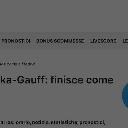
PRONOSTICI
BONUS SCOMMESSE
LIVESCORE
LE
isce come a Madrid
ka-Gauff: finisce come
ros: orario, notizie, statistiche, pronostici,