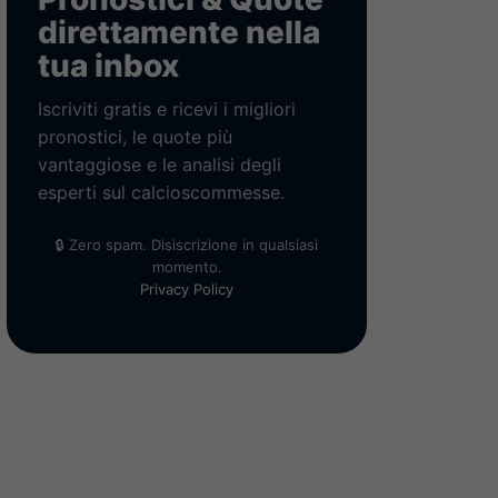
direttamente nella
tua inbox
Iscriviti gratis e ricevi i migliori
pronostici, le quote più
vantaggiose e le analisi degli
esperti sul calcioscommesse.
🔒 Zero spam. Disiscrizione in qualsiasi
momento.
Privacy Policy