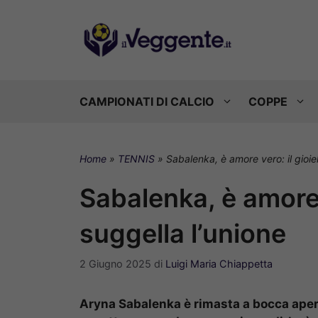
Vai
al
contenuto
CAMPIONATI DI CALCIO
COPPE
Home
»
TENNIS
»
Sabalenka, è amore vero: il gioiel
Sabalenka, è amore v
suggella l’unione
2 Giugno 2025
di
Luigi Maria Chiappetta
Aryna Sabalenka è rimasta a bocca apert