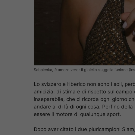
Sabalenka, è amore vero: il gioiello suggella l’unione (In
Lo svizzero e l’iberico non sono i soli, pe
amicizia, di stima e di rispetto sul campo
inseparabile, che ci ricorda ogni giorno c
andare al di là di ogni cosa. Perfino dell
essere il motore di qualunque sport.
Dopo aver citato i due pluricampioni Slam