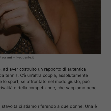
stagram) – Ilveggente.it
rò, ad aver costruito un rapporto di autentica
 da tennis. C’è un’altra coppia, assolutamente
he lo sport, se affrontato nel modo giusto, può
a rivalità e della competizione, che sappiamo bene
, stavolta ci stiamo riferendo a due donne. Una è