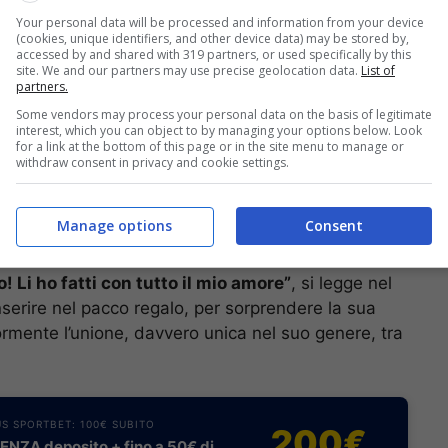
Your personal data will be processed and information from your device
(cookies, unique identifiers, and other device data) may be stored by,
accessed by and shared with 319 partners, or used specifically by this
nte (Instagram) – Ilveggente.it
site. We and our partners may use precise geolocation data.
List of
partners.
oielli, che non sono, però, degli accessori
Some vendors may process your personal data on the basis of legitimate
interest, which you can object to by managing your options below. Look
l cuore, Paula, ha creato in collaborazione con The
for a link at the bottom of this page or in the site menu to manage or
a collezione che ha ribattezzato
Aces
. Più che i
withdraw consent in privacy and cookie settings.
i, soprattutto gli orecchini in oro e diamanti, a
a è stato il bellissimo messaggio a corredo dello
Manage options
Consent
! Li ho fatti con tutto il mio amore”
, si legge nel
nserire nel pacco regalo, per sorprendere la sua
ormente l’unione, davvero unica nel suo genere, tra
S SPORTBET: 100€ SUBITO
200€
NZA deposito + fino a 50€ di