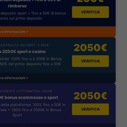
rimborso
VERIFICA
deposito sport + fino a 50€ di bonus
orso sul primo deposito
ra Informazioni
2050€
ENVENUTO GOLDBET: 2.050€
a 2050€ sport e casino
istrati: 100% fino a 2.000€ in Bonus
VERIFICA
0% del primo deposito fino a 50€
ra Informazioni
NVENUTO LOTTOMATICA: 2050€
2050€
0€ bonus scommesse e sport
i della piattaforma: 100% fino a 50€ in
VERIFICA
se + 100% fino a 2000€ in Bonus
Sport