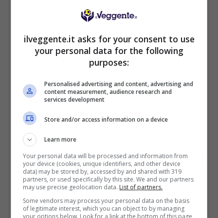
BONUS BENVENUTO LOTTOMATICA: 2050€
ilveggente.it asks for your consent to use
Fino a 2050€ bonus scommesse e sport
your personal data for the following
Per i nuovi utenti della piattaforma: 100% fino a 50€ in
purposes:
Bonus Scommesse + 100% fino a 2000€ in Bonus
Sport
Personalised advertising and content, advertising and
2050€
content measurement, audience research and
services development
Store and/or access information on a device
VERIFICA
Learn more
Mostra Informazioni
Your personal data will be processed and information from
your device (cookies, unique identifiers, and other device
data) may be stored by, accessed by and shared with 319
partners, or used specifically by this site. We and our partners
SNAI
may use precise geolocation data.
List of partners.
Some vendors may process your personal data on the basis
of legitimate interest, which you can object to by managing
Bonus Benvenuto Sport: fino a 1.000€
your options below. Look for a link at the bottom of this page