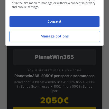
or in the site menu to manage or withdraw consent in privacy
50% sul deposito fino a 50€
and cookie settings.
1000€
Consent
VERIFICA
Manage options
Mostra Informazioni
PlanetWin365
BONUS PLANETWIN365: FINO A 2050€
Planetwin365: 2050€ per sport e scommesse
Iscrivendoti a PlanetWin365 ricevi: 100% fino a 2000€
in Bonus Scommesse + 100% fino a 50€ in Bonus
Sport
2050€