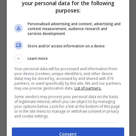
your personal data for the following
purposes:
Personalised advertising and content, advertising and
BONUS SPORTBET: 100€ SUBITO
content measurement, audience research and
Bonus 50€ SENZA deposito + fino a 50€ di
services development
rimborso
Store and/or access information on a device
Bonus 50€ senza deposito sport + fino a 50€ di
bonus rimborso sul primo deposito
Learn more
200€
Your personal data will be processed and information from
your device (cookies, unique identifiers, and other device
VERIFICA
data) may be stored by, accessed by and shared with 319
partners, or used specifically by this site. We and our partners
may use precise geolocation data.
List of partners.
Mostra Informazioni
Some vendors may process your personal data on the basis
of legitimate interest, which you can object to by managing
your options below. Look for a link at the bottom of this page
or in the site menu to manage or withdraw consent in privacy
and cookie settings.
Consent
BONUS BENVENUTO GOLDBET: 2.050€