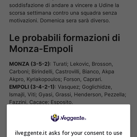
soddisfazione di andare a vincere a Udine la
scorsa settimana contro una squadra senza
motivazioni. Domenica sera sarà diverso.
Le probabili formazioni di
Monza-Empoli
MONZA (3-5-2)
: Turati; Lekovic, Brosson,
Carboni; Birindelli, Castrovilli, Bianco, Akpa
Akpro, Kyriakopoulos; Forson, Caprari.
EMPOLI (3-4-2-1)
: Vasquez; Goglichidze,
Ismajli, Viti; Gyasi, Grassi, Henderson, Pezzella;
Fazzini, Cacace; Esposito.
POSSIBILE RISULTATO: 1-2
ilveggente.it asks for your consent to use