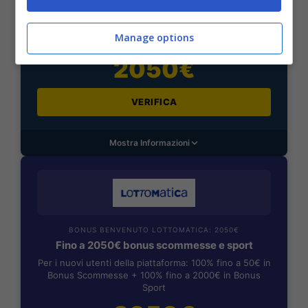
Fino a 2050€ sport e casino
Per i nuovi registrati: 100% fino a 2.000€ in Bonus
Manage options
Scommesse + 50% del primo deposito fino a 50€
2050€
VERIFICA
Mostra Informazioni
BONUS BENVENUTO LOTTOMATICA: 2050€
Fino a 2050€ bonus scommesse e sport
Per i nuovi utenti della piattaforma: 100% fino a 50€ in
Bonus Scommesse + 100% fino a 2000€ in Bonus
Sport