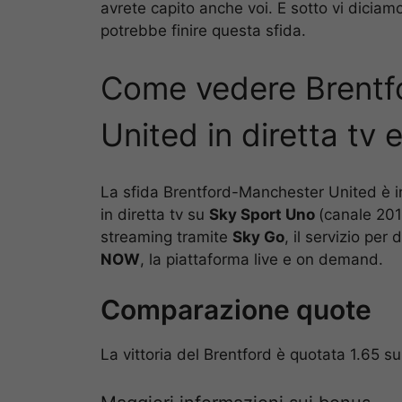
avrete capito anche voi. E sotto vi dicia
potrebbe finire questa sfida.
Come vedere Brentf
United
in diretta tv 
La sfida Brentford-Manchester United
è 
in diretta tv su
Sky Sport Uno
(canale 201
streaming tramite
Sky Go
, il servizio per
NOW
, la piattaforma live e on demand.
Comparazione quote
La vittoria del Brentford è quotata 1.65 s