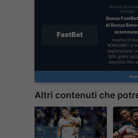
BONUS BENVE
FASTBET
Bonus FastBet
di Bonus Benv
scommes
FastBet
Inserisci il co
BONUSBET in fa
registrazione: ric
50% gratis sul 
deposito fino 
Most
Altri contenuti che potr