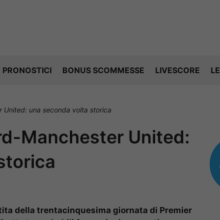
PRONOSTICI
BONUS SCOMMESSE
LIVESCORE
LE
 United: una seconda volta storica
rd-Manchester United:
storica
ita della trentacinquesima giornata di Premier