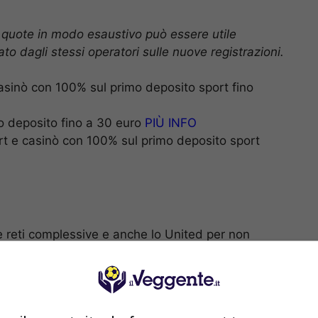
 quote in modo esaustivo può essere utile
to dagli stessi operatori sulle nuove registrazioni.
asinò con 100% sul primo deposito sport fino
o deposito fino a 30 euro
PIÙ INFO
rt e casinò con 100% sul primo deposito sport
e reti complessive e anche lo United per non
Ma ci sono pochissime possibilità che questo match
 una vittoria dei padroni di casa.
ere GRATIS le notifiche con altri pronostici last