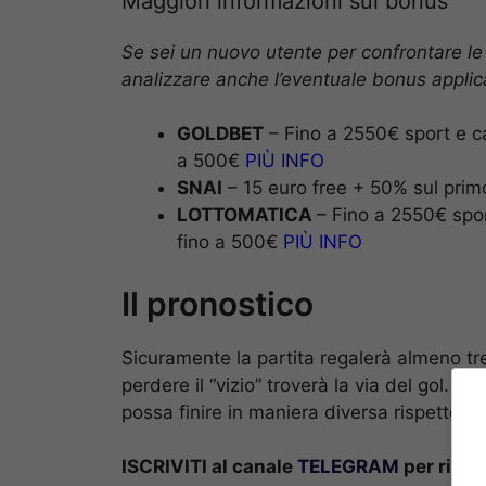
Maggiori informazioni sui bonus
Se sei un nuovo utente per confrontare le
analizzare anche l’eventuale bonus applica
GOLDBET
– Fino a 2550€ sport e c
a 500€
PIÙ INFO
SNAI
– 15 euro free + 50% sul prim
LOTTOMATICA
– Fino a 2550€ spo
fino a 500€
PIÙ INFO
Il pronostico
Sicuramente la partita regalerà almeno tr
perdere il “vizio” troverà la via del gol. 
possa finire in maniera diversa rispetto ad
ISCRIVITI al canale
TELEGRAM
per ricev