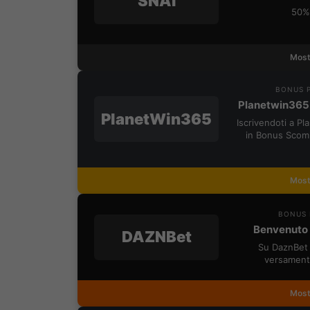
SNAI
50% 
Most
BONUS P
Planetwin365
PlanetWin365
Iscrivendoti a P
in Bonus Scom
Most
BONUS 
Benvenuto 
DAZNBet
Su DaznBet 
versament
Most