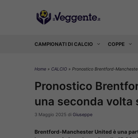
Vai
al
contenuto
CAMPIONATI DI CALCIO
COPPE
Home
»
CALCIO
»
Pronostico Brentford-Manchester
Pronostico Brentfo
una seconda volta 
3 Maggio 2025
di
Giuseppe
Brentford-Manchester United è una part