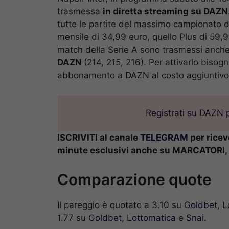
trasmessa
in diretta streaming su DAZN
tutte le partite del massimo campionato di
mensile di 34,99 euro, quello Plus di 59,9
match della Serie A sono trasmessi anch
DAZN
(214, 215, 216). Per attivarlo biso
abbonamento a DAZN al costo aggiuntivo d
Registrati su DAZN p
ISCRIVITI al canale
TELEGRAM
per ricev
minute esclusivi anche su MARCATORI,
Comparazione quote
Il pareggio è quotato a 3.10 su
Goldbet
,
L
1.77 su
Goldbet
,
Lottomatica
e
Sna
i.