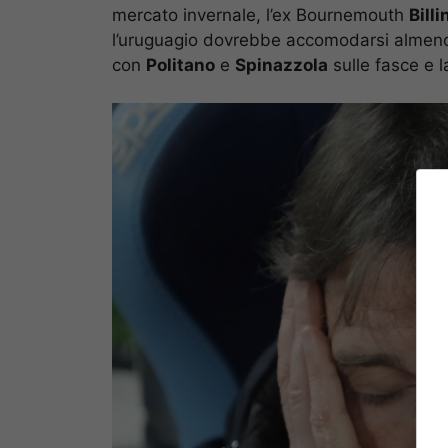
mercato invernale, l’ex Bournemouth
Billi
l’uruguagio dovrebbe accomodarsi almeno i
con
Politano
e
Spinazzola
sulle fasce e 