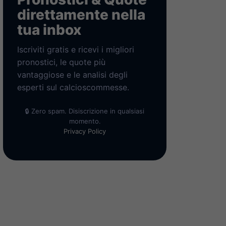
direttamente nella
tua inbox
Iscriviti gratis e ricevi i migliori
pronostici, le quote più
vantaggiose e le analisi degli
esperti sul calcioscommesse.
🔒 Zero spam. Disiscrizione in qualsiasi
momento.
Privacy Policy