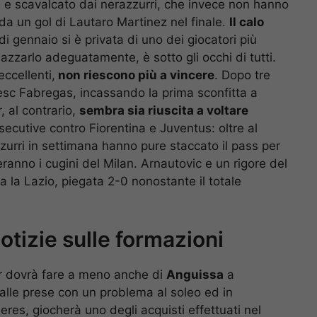
)
e scavalcato dai nerazzurri, che invece non hanno
 da un gol di Lautaro Martinez nel finale.
Il calo
di gennaio si è privata di uno dei giocatori più
zzarlo adeguatamente, è sotto gli occhi di tutti.
eccellenti,
non riescono più a vincere
. Dopo tre
i Cesc Fabregas, incassando la prima sconfitta a
, al contrario,
sembra sia riuscita a voltare
ecutive contro Fiorentina e Juventus: oltre al
zurri in settimana hanno pure staccato il pass per
eranno i cugini del Milan. Arnautovic e un rigore del
 la Lazio, piegata 2-0 nonostante il totale
notizie sulle formazioni
ter dovrà fare a meno anche di
Anguissa
a
lle prese con un problema al soleo ed in
res, giocherà uno degli acquisti effettuati nel