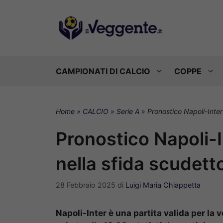
Vai
al
contenuto
CAMPIONATI DI CALCIO
COPPE
Home
»
CALCIO
»
Serie A
»
Pronostico Napoli-Inter
Pronostico Napoli-
nella sfida scudett
28 Febbraio 2025
di
Luigi Maria Chiappetta
Napoli-Inter è una partita valida per la 