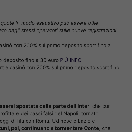
 quote in modo esaustivo può essere utile
to dagli stessi operatori sulle nuove registrazioni.
asinò con 200% sul primo deposito sport fino a
o deposito fino a 30 euro
PIÙ INFO
rt e casinò con 200% sul primo deposito sport fino
sersi spostata dalla parte dell’Inter
, che pur
ofittare dei passi falsi del Napoli, tornato
reggi di fila con Roma, Udinese e Lazio e
rtuni, poi, continuano a tormentare Conte
, che