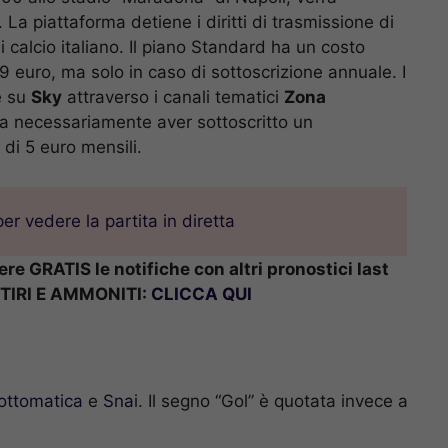
. La piattaforma detiene i diritti di trasmissione di
 calcio italiano. Il piano Standard ha un costo
9 euro, ma solo in caso di sottoscrizione annuale. I
e su
Sky
attraverso i canali tematici
Zona
gna necessariamente aver sottoscritto un
i 5 euro mensili.
er vedere la partita in diretta
ere GRATIS le notifiche con altri pronostici last
 TIRI E AMMONITI:
CLICCA QUI
ottomatica
e
Sna
i. Il segno “Gol” è quotata invece a