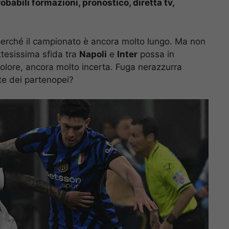
robabili formazioni, pronostico, diretta tv,
erché il campionato è ancora molto lungo. Ma non
attesissima sfida tra
Napoli
e
Inter
possa in
icolore, ancora molto incerta. Fuga nerazzurra
e dei partenopei?