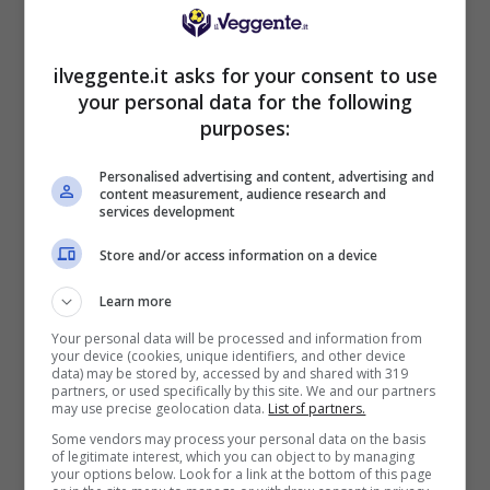
1000€
ilveggente.it asks for your consent to use
VERIFICA
your personal data for the following
purposes:
Mostra Informazioni
Personalised advertising and content, advertising and
content measurement, audience research and
services development
PlanetWin365
Store and/or access information on a device
BONUS PLANETWIN365: FINO A 2050€
Learn more
Planetwin365: 2050€ per sport e scommesse
Your personal data will be processed and information from
Iscrivendoti a PlanetWin365 ricevi: 100% fino a 2000€
your device (cookies, unique identifiers, and other device
in Bonus Scommesse + 100% fino a 50€ in Bonus
data) may be stored by, accessed by and shared with 319
Sport
partners, or used specifically by this site. We and our partners
may use precise geolocation data.
List of partners.
2050€
Some vendors may process your personal data on the basis
of legitimate interest, which you can object to by managing
your options below. Look for a link at the bottom of this page
VERIFICA