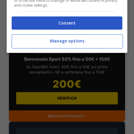
or in the site menu to manage or withdraw consent in privacy
and cookie settings.
Mostra Informazioni
Consent
DAZNBet
Manage options
BONUS DAZNBET: 200€ REAL BONUS
Benvenuto Sport 50% fino a 50€ + 150€
Su DaznBet ricevi: 50% fino a 50€ sul primo
versamento+ 5€ a settimana fino a 150€
200€
VERIFICA
Mostra Informazioni