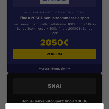
BONUS BENVENUTO LOTTOMATICA: 2050€
Fino a 2050€ bonus scommesse e sport
Per i nuovi utenti della piattaforma: 100% fino a 50€ in
Bonus Scommesse + 100% fino a 2000€ in Bonus
Sport
2050€
VERIFICA
Mostra Informazioni
SNAI
Bonus Benvenuto Sport: fino a 1.000€
50% sul deposito fino a 50€