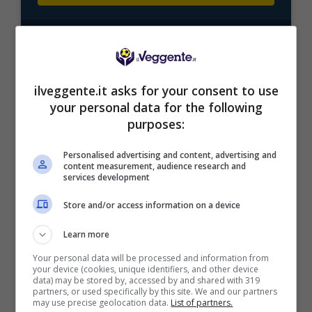
Mostra Informazioni
ilveggente.it asks for your consent to use
your personal data for the following
purposes:
BONUS BENVENUTO LOTTOMATICA: 2050€
Fino a 2050€ bonus scommesse e sport
Per i nuovi utenti della piattaforma: 100% fino a 50€ in
Personalised advertising and content, advertising and
content measurement, audience research and
Bonus Scommesse + 100% fino a 2000€ in Bonus
services development
Sport
2050€
Store and/or access information on a device
Learn more
VERIFICA
Your personal data will be processed and information from
your device (cookies, unique identifiers, and other device
data) may be stored by, accessed by and shared with 319
Mostra Informazioni
partners, or used specifically by this site. We and our partners
may use precise geolocation data.
List of partners.