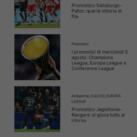
Pronostico Salisburgo-
Pafos: quarta vittoria di
fila
Pronostici
I pronostici di mercoledì 5
agosto: Champions
League, Europa League e
Conference League
Anteprime
,
CALCIO
,
EUROPA
LEAGUE
Pronostico Jagiellonia-
Rangers: si gioca tutto al
ritorno