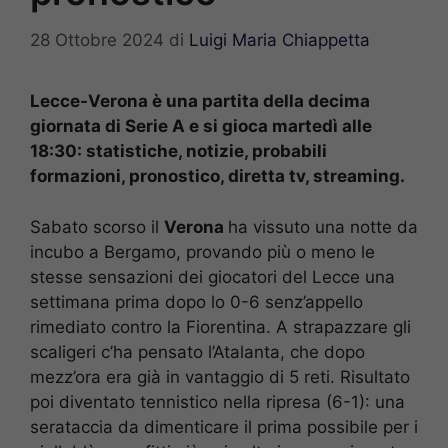
28 Ottobre 2024
di
Luigi Maria Chiappetta
Lecce-Verona è una partita della decima
giornata di Serie A e si gioca martedì alle
18:30: statistiche, notizie, probabili
formazioni, pronostico, diretta tv, streaming.
Sabato scorso il
Verona
ha vissuto una notte da
incubo a Bergamo, provando più o meno le
stesse sensazioni dei giocatori del Lecce una
settimana prima dopo lo 0-6 senz’appello
rimediato contro la Fiorentina. A strapazzare gli
scaligeri c’ha pensato l’Atalanta, che dopo
mezz’ora era già in vantaggio di 5 reti. Risultato
poi diventato tennistico nella ripresa (6-1): una
serataccia da dimenticare il prima possibile per i