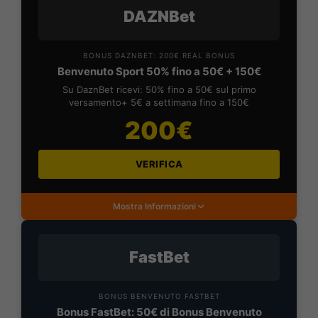
DAZNBet
BONUS DAZNBET: 200€ REAL BONUS
Benvenuto Sport 50% fino a 50€ + 150€
Su DaznBet ricevi: 50% fino a 50€ sul primo
versamento+ 5€ a settimana fino a 150€
200€
VERIFICA
Mostra Informazioni
FastBet
BONUS BENVENUTO FASTBET
Bonus FastBet: 50€ di Bonus Benvenuto