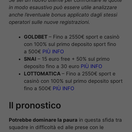
in modo esaustivo può essere utile analizzare
anche l’eventuale bonus applicato dagli stessi
operatori sulle nuove registrazioni.
GOLDBET
– Fino a 2550€ sport e casinò
con 100% sul primo deposito sport fino
a 500€
PIÙ INFO
SNAI
– 15 euro free + 50% sul primo
deposito fino a 30 euro
PIÙ INFO
LOTTOMATICA
– Fino a 2550€ sport e
casinò con 100% sul primo deposito sport
fino a 500€
PIÙ INFO
Il pronostico
Potrebbe dominare la paura
in questa sfida tra
squadre in difficoltà ed alle prese con le