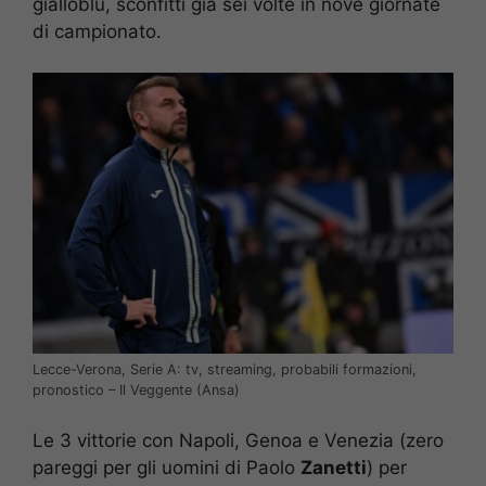
gialloblù, sconfitti già sei volte in nove giornate
di campionato.
Lecce-Verona, Serie A: tv, streaming, probabili formazioni,
pronostico – Il Veggente (Ansa)
Le 3 vittorie con Napoli, Genoa e Venezia (zero
pareggi per gli uomini di Paolo
Zanetti
) per