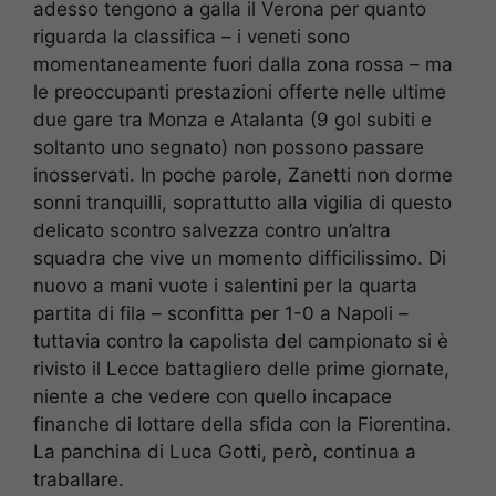
adesso tengono a galla il Verona per quanto
riguarda la classifica – i veneti sono
momentaneamente fuori dalla zona rossa – ma
le preoccupanti prestazioni offerte nelle ultime
due gare tra Monza e Atalanta (9 gol subiti e
soltanto uno segnato) non possono passare
inosservati. In poche parole, Zanetti non dorme
sonni tranquilli, soprattutto alla vigilia di questo
delicato scontro salvezza contro un’altra
squadra che vive un momento difficilissimo. Di
nuovo a mani vuote i salentini per la quarta
partita di fila – sconfitta per 1-0 a Napoli –
tuttavia contro la capolista del campionato si è
rivisto il Lecce battagliero delle prime giornate,
niente a che vedere con quello incapace
finanche di lottare della sfida con la Fiorentina.
La panchina di Luca Gotti, però, continua a
traballare.