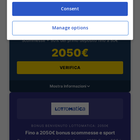
Consent
BONUS BENVENUTO GOLDBET: 2.050€
Fino a 2050€ sport e casino
Manage options
Per i nuovi registrati: 100% fino a 2.000€ in Bonus
Scommesse + 50% del primo deposito fino a 50€
2050€
VERIFICA
Mostra Informazioni
BONUS BENVENUTO LOTTOMATICA: 2050€
Fino a 2050€ bonus scommesse e sport