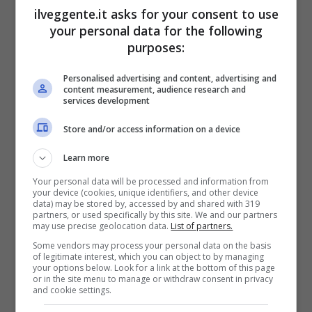
POSSIBILE RISULTATO: 1-1
ilveggente.it asks for your consent to use
your personal data for the following
purposes:
Personalised advertising and content, advertising and
content measurement, audience research and
services development
BONUS SPORTBET: 100€ SUBITO
Bonus 50€ SENZA deposito + fino a 50€ di
Store and/or access information on a device
rimborso
Bonus 50€ senza deposito sport + fino a 50€ di
Learn more
bonus rimborso sul primo deposito
Your personal data will be processed and information from
200€
your device (cookies, unique identifiers, and other device
data) may be stored by, accessed by and shared with 319
partners, or used specifically by this site. We and our partners
may use precise geolocation data.
List of partners.
VERIFICA
Some vendors may process your personal data on the basis
of legitimate interest, which you can object to by managing
your options below. Look for a link at the bottom of this page
Mostra Informazioni
or in the site menu to manage or withdraw consent in privacy
and cookie settings.