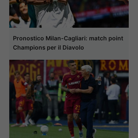
Pronostico Milan-Cagliari: match point
Champions per il Diavolo