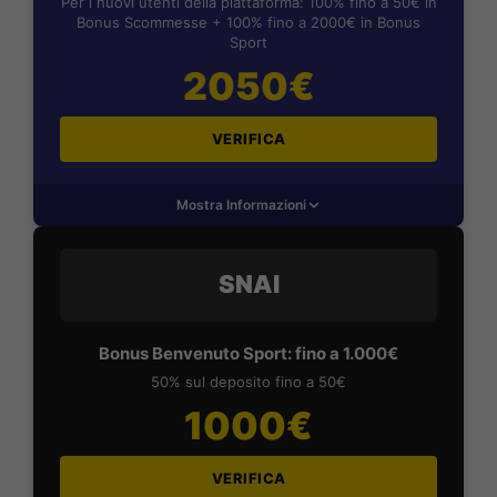
Per i nuovi utenti della piattaforma: 100% fino a 50€ in
Bonus Scommesse + 100% fino a 2000€ in Bonus
Sport
2050€
VERIFICA
Mostra Informazioni
SNAI
Bonus Benvenuto Sport: fino a 1.000€
50% sul deposito fino a 50€
1000€
VERIFICA