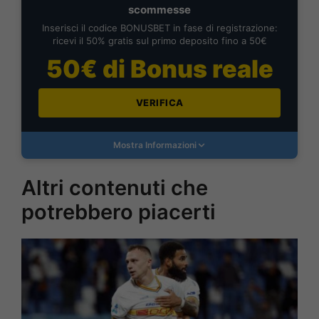
scommesse
Inserisci il codice BONUSBET in fase di registrazione:
ricevi il 50% gratis sul primo deposito fino a 50€
50€ di Bonus reale
VERIFICA
Mostra Informazioni
Altri contenuti che
potrebbero piacerti