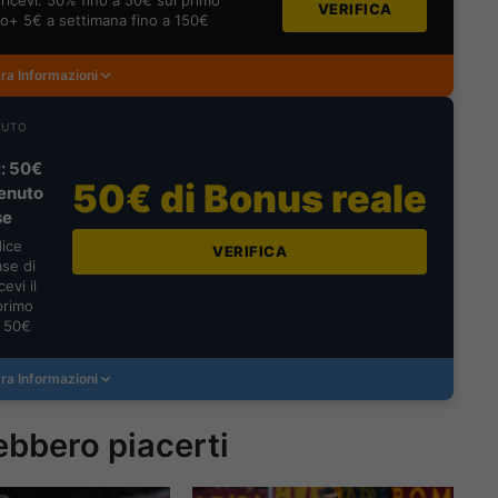
ricevi: 50% fino a 50€ sul primo
VERIFICA
o+ 5€ a settimana fino a 150€
ra Informazioni
NUTO
: 50€
50€ di Bonus reale
enuto
se
dice
VERIFICA
se di
evi il
primo
a 50€
ra Informazioni
ebbero piacerti