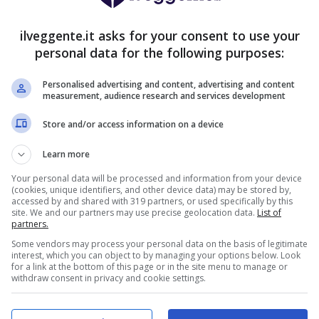
200€
NZA deposito + fino a 50€ di
rimborso
ilveggente.it asks for your consent to use your
VERIFICA
deposito sport + fino a 50€ di bonus
personal data for the following purposes:
orso sul primo deposito
Personalised advertising and content, advertising and content
ra Informazioni
measurement, audience research and services development
2050€
ENVENUTO GOLDBET: 2.050€
Store and/or access information on a device
a 2050€ sport e casino
istrati: 100% fino a 2.000€ in Bonus
Learn more
VERIFICA
0% del primo deposito fino a 50€
Your personal data will be processed and information from your device
(cookies, unique identifiers, and other device data) may be stored by,
ra Informazioni
accessed by and shared with 319 partners, or used specifically by this
site. We and our partners may use precise geolocation data.
List of
partners.
NVENUTO LOTTOMATICA: 2050€
2050€
Some vendors may process your personal data on the basis of legitimate
0€ bonus scommesse e sport
interest, which you can object to by managing your options below. Look
for a link at the bottom of this page or in the site menu to manage or
i della piattaforma: 100% fino a 50€ in
withdraw consent in privacy and cookie settings.
VERIFICA
se + 100% fino a 2000€ in Bonus
Sport