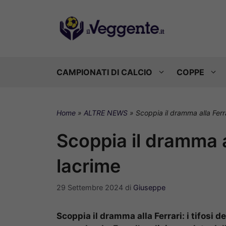
Vai
al
contenuto
CAMPIONATI DI CALCIO
COPPE
Home
»
ALTRE NEWS
»
Scoppia il dramma alla Ferrar
Scoppia il dramma all
lacrime
29 Settembre 2024
di
Giuseppe
Scoppia il dramma alla Ferrari: i tifosi 