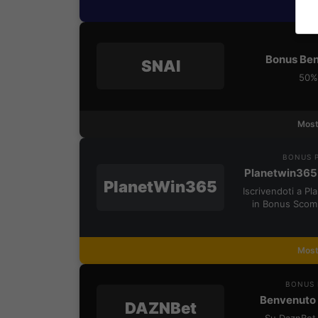
Most
Bonus Ben
SNAI
50% 
Most
BONUS P
Planetwin365
PlanetWin365
Iscrivendoti a P
in Bonus Scom
Most
BONUS 
Benvenuto 
DAZNBet