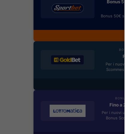
Bonus 50€ SE
Bonus 50€ senza 
rimb
Most
BONUS B
Fino 
Per i nuovi reg
Scommesse + 5
Most
BONUS BE
Fino a 205
Per i nuovi utent
Bonus Scommes