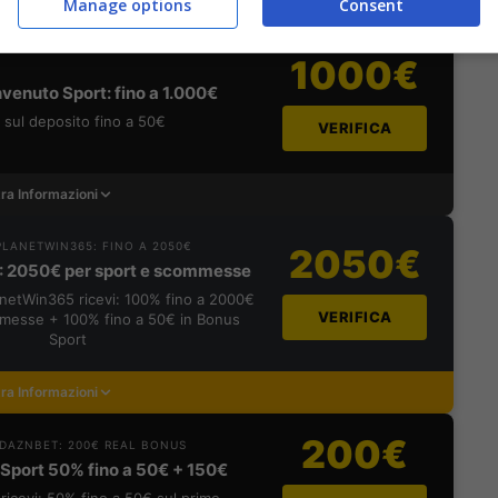
Manage options
Consent
ra Informazioni
1000€
venuto Sport: fino a 1.000€
sul deposito fino a 50€
VERIFICA
ra Informazioni
LANETWIN365: FINO A 2050€
2050€
: 2050€ per sport e scommesse
lanetWin365 ricevi: 100% fino a 2000€
VERIFICA
messe + 100% fino a 50€ in Bonus
Sport
ra Informazioni
200€
DAZNBET: 200€ REAL BONUS
Sport 50% fino a 50€ + 150€