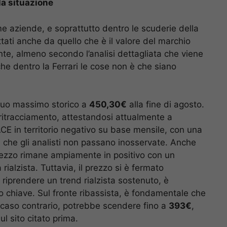
la situazione
 aziende, e soprattutto dentro le scuderie della
ati anche da quello che è il valore del marchio
te, almeno secondo l’analisi dettagliata che viene
he dentro la Ferrari le cose non è che siano
 suo massimo storico a
450,30€
alla fine di agosto.
ritracciamento, attestandosi attualmente a
CE in territorio negativo su base mensile, con una
i, che gli analisti non passano inosservate. Anche
prezzo rimane ampiamente in positivo con un
ialzista. Tuttavia, il prezzo si è fermato
r riprendere un trend rialzista sostenuto, è
llo chiave. Sul fronte ribassista, è fondamentale che
n caso contrario, potrebbe scendere fino a
393€
,
ul sito citato prima.