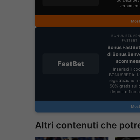
Su DaznBet 
versament
Most
BONUS BENVE
FASTBET
Bonus FastBet
di Bonus Benv
scommes
FastBet
Inserisci il co
BONUSBET in fa
registrazione: ric
50% gratis sul 
deposito fino 
Most
Altri contenuti che potr