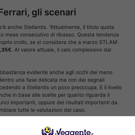
errari, gli scenari
è anche Stellantis. “Attualmente, il titolo quota
nto mese consecutivo di ribasso. Questa tendenza
roprio crollo, se si considera che a marzo STLAM
,35€
. Al valore attuale, il calo complessivo dal
è abbastanza evidente anche agli occhi dei meno
i dentro una fase delicata ma con dei segnali
cedendo a Stellantis un poco preoccupa. E il livello
nche in base alle scelte per quanto riguarda il
nci importanti, oppure dei risultati importanti da
mbiare tutte le valutazioni del caso.
S SPORTBET: 100€ SUBITO