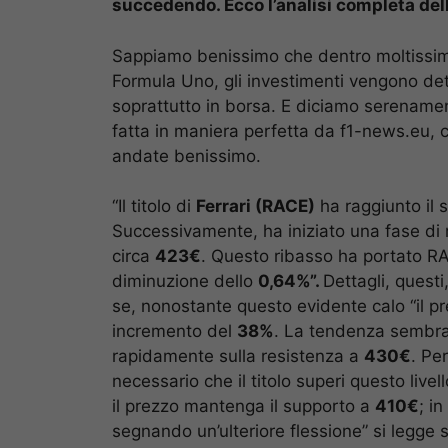
succedendo. Ecco l’analisi completa del
Sappiamo benissimo che dentro moltissime
Formula Uno, gli investimenti vengono dett
soprattutto in borsa. E diciamo serenamen
fatta in maniera perfetta da f1-news.eu, c
andate benissimo.
“Il titolo di
Ferrari (RACE)
ha raggiunto il
Successivamente, ha iniziato una fase di 
circa
423€
. Questo ribasso ha portato RA
diminuzione dello
0,64%”.
Dettagli, quest
se, nonostante questo evidente calo “il 
incremento del
38%
. La tendenza sembra r
rapidamente sulla resistenza a
430€
. Pe
necessario che il titolo superi questo live
il prezzo mantenga il supporto a
410€
; i
segnando un’ulteriore flessione” si legge s