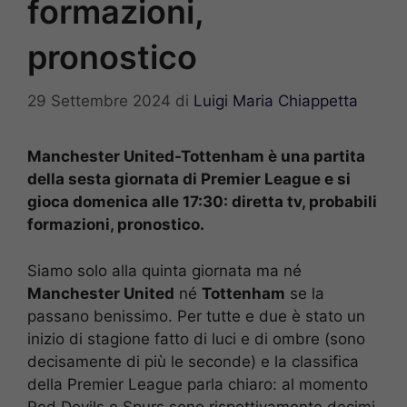
formazioni,
pronostico
29 Settembre 2024
di
Luigi Maria Chiappetta
Manchester United-Tottenham è una partita
della sesta giornata di Premier League e si
gioca domenica alle 17:30: diretta tv, probabili
formazioni, pronostico.
Siamo solo alla quinta giornata ma né
Manchester United
né
Tottenham
se la
passano benissimo. Per tutte e due è stato un
inizio di stagione fatto di luci e di ombre (sono
decisamente di più le seconde) e la classifica
della Premier League parla chiaro: al momento
Red Devils e Spurs sono rispettivamente decimi