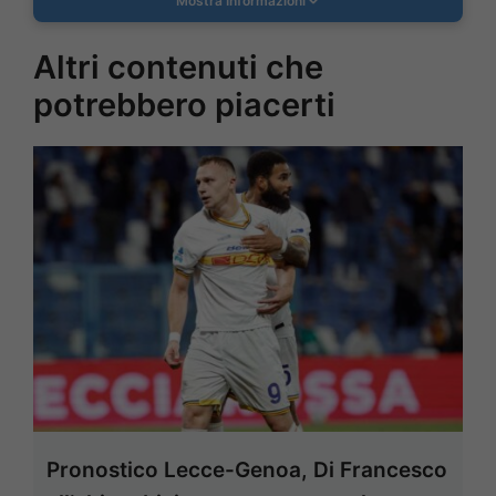
Mostra Informazioni
Altri contenuti che
potrebbero piacerti
Pronostico Lecce-Genoa, Di Francesco