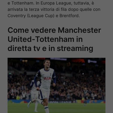
e Tottenham. In Europa League, tuttavia, è
arrivata la terza vittoria di fila dopo quelle con
Coventry (League Cup) e Brentford.
Come vedere Manchester
United-Tottenham in
diretta tv e in streaming