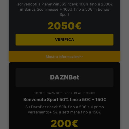
Iscrivendoti a PlanetWin365 ricevi: 100% fino a 2000€
in Bonus Scommesse + 100% fino a 50€ in Bonus
Sport
2050€
VERIFICA
Mostra Informazioni
DAZNBet
BONUS DAZNBET: 200€ REAL BONUS
Benvenuto Sport 50% fino a 50€ + 150€
Su DaznBet ricevi: 50% fino a 50€ sul primo
versamento+ 5€ a settimana fino a 150€
200€