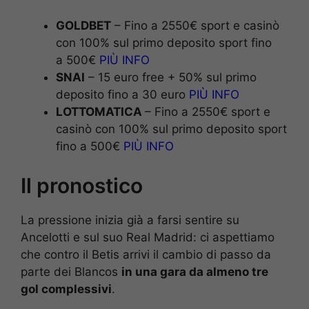
GOLDBET
– Fino a 2550€ sport e casinò
con 100% sul primo deposito sport fino
a 500€
PIÙ INFO
SNAI
– 15 euro free + 50% sul primo
deposito fino a 30 euro
PIÙ INFO
LOTTOMATICA
– Fino a 2550€ sport e
casinò con 100% sul primo deposito sport
fino a 500€
PIÙ INFO
Il pronostico
La pressione inizia già a farsi sentire su
Ancelotti e sul suo Real Madrid: ci aspettiamo
che contro il Betis arrivi il cambio di passo da
parte dei Blancos
in una gara da almeno tre
gol complessivi
.