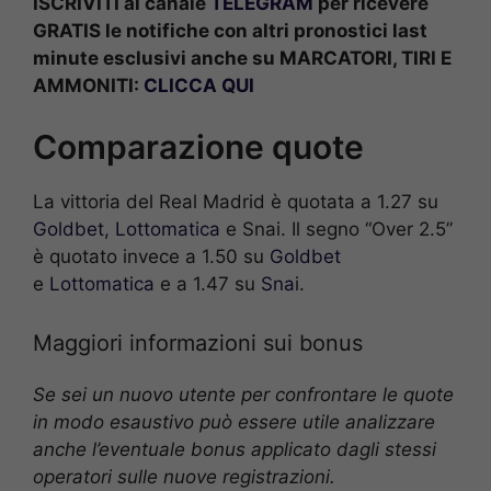
ISCRIVITI al canale
TELEGRAM
per ricevere
GRATIS le notifiche con altri pronostici last
minute esclusivi anche su MARCATORI, TIRI E
AMMONITI:
CLICCA QUI
Comparazione quote
La vittoria del Real Madrid è quotata a 1.27 su
Goldbet
,
Lottomatica
e Snai. Il segno “Over 2.5”
è quotato invece a 1.50 su
Goldbet
e
Lottomatica
e a 1.47 su
Sna
i.
Maggiori informazioni sui bonus
Se sei un nuovo utente per confrontare le quote
in modo esaustivo può essere utile analizzare
anche l’eventuale bonus applicato dagli stessi
operatori sulle nuove registrazioni.