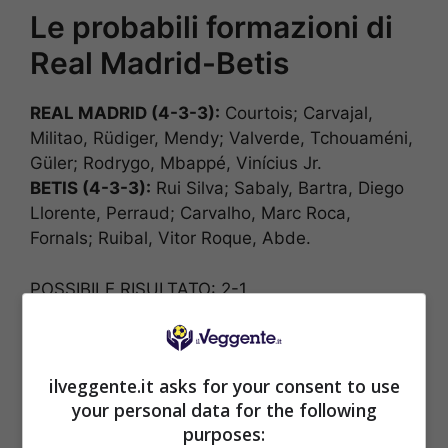
Le probabili formazioni di
Real Madrid-Betis
REAL MADRID (4-3-3):
Courtois; Carvajal,
Militao, Rüdiger, Mendy; Valverde, Tchouaméni,
Güler; Rodrygo, Mbappé, Vinícius Jr.
BETIS (4-3-3):
Rui Silva; Sabaly, Bartra, Diego
Llorente, Perraud; Carvalho, Marc Roca,
Fornals; Ruibal, Vitor Roque, Abde.
POSSIBILE RISULTATO: 2-1
ilveggente.it asks for your consent to use
your personal data for the following
purposes:
BONUS SPORTBET: 100€ SUBITO