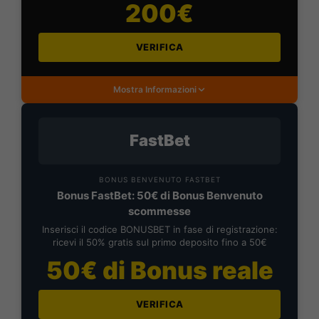
200€
VERIFICA
Mostra Informazioni
FastBet
BONUS BENVENUTO FASTBET
Bonus FastBet: 50€ di Bonus Benvenuto
scommesse
Inserisci il codice BONUSBET in fase di registrazione:
ricevi il 50% gratis sul primo deposito fino a 50€
50€ di Bonus reale
VERIFICA