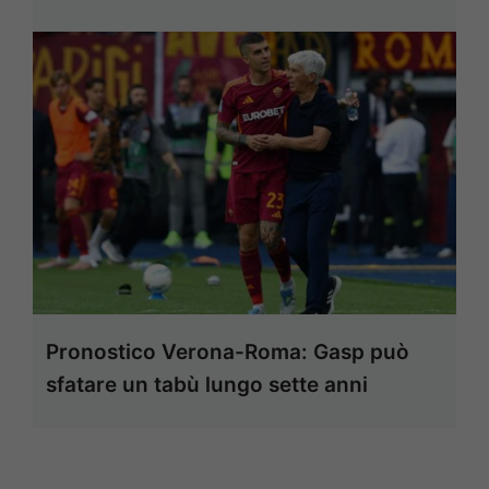
Pronostico Verona-Roma: Gasp può
sfatare un tabù lungo sette anni