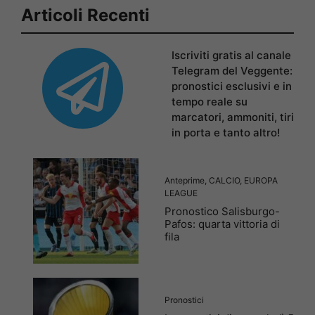
Articoli Recenti
Iscriviti gratis al canale
Telegram del Veggente:
pronostici esclusivi e in
tempo reale su
marcatori, ammoniti, tiri
in porta e tanto altro!
Anteprime
,
CALCIO
,
EUROPA
LEAGUE
Pronostico Salisburgo-
Pafos: quarta vittoria di
fila
Pronostici