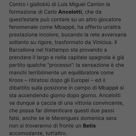
Contro i gialloblù di Luis Miguel Carrion la
formazione di Carlo
Ancelotti
, che da
quest’estate può contare su un altro giocatore
fenomenale come Mbappé, ha offerto un’altra
prestazione incolore, bucando la rete avversaria
soltanto su rigore, trasformato da Vinicius. Il
Barcellona nel frattempo sta provando a
prendere il largo e nella capitale spagnola è già
partito qualche “processo”: la sensazione è che
manchi terribilmente un equilibratore come
Kroos – ritiratosi dopo gli Europei – ed il
dibattito sulla posizione in campo di Mbappé si
sta accendendo giorno dopo giorno. Ancelotti
va dunque a caccia di una vittoria convincente,
che possa far dimenticare questi due passi
falsi, anche se le Merengues domenica sera
non si troveranno di fronte un
Betis
accomodante, tutt’altro.