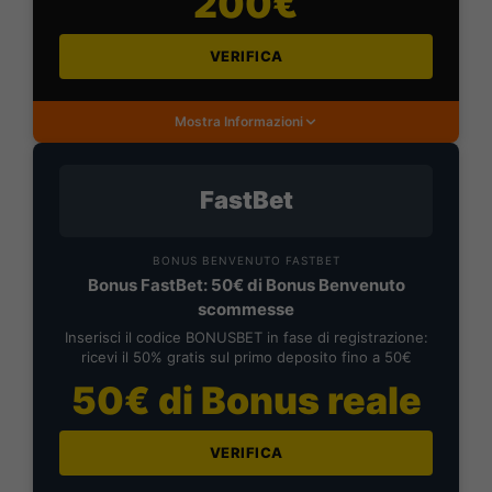
200€
VERIFICA
Mostra Informazioni
FastBet
BONUS BENVENUTO FASTBET
Bonus FastBet: 50€ di Bonus Benvenuto
scommesse
Inserisci il codice BONUSBET in fase di registrazione:
ricevi il 50% gratis sul primo deposito fino a 50€
50€ di Bonus reale
VERIFICA