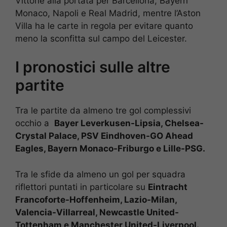
Vittorie alla portata per Barcellona, Bayern
Monaco, Napoli e Real Madrid, mentre l’Aston
Villa ha le carte in regola per evitare quanto
meno la sconfitta sul campo del Leicester.
I pronostici sulle altre
partite
Tra le partite da almeno tre gol complessivi
occhio a
Bayer Leverkusen-Lipsia, Chelsea-
Crystal Palace, PSV Eindhoven-GO Ahead
Eagles, Bayern Monaco-Friburgo e Lille-PSG.
Tra le sfide da almeno un gol per squadra
riflettori puntati in particolare su
Eintracht
Francoforte-Hoffenheim, Lazio-Milan,
Valencia-Villarreal, Newcastle United-
Tottenham e Manchester United-Liverpool.