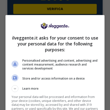
VERIFICA
Mostra Informazioni
ilveggente.it asks for your consent to use
your personal data for the following
purposes:
BONUS BENVENUTO LOTTOMATICA: 2050€
Fino a 2050€ bonus scommesse e sport
Personalised advertising and content, advertising and
content measurement, audience research and
Per i nuovi utenti della piattaforma: 100% fino a 50€ in
services development
Bonus Scommesse + 100% fino a 2000€ in Bonus
Sport
Store and/or access information on a device
2050€
Learn more
VERIFICA
Your personal data will be processed and information from
your device (cookies, unique identifiers, and other device
data) may be stored by, accessed by and shared with 319
partners, or used specifically by this site. We and our partners