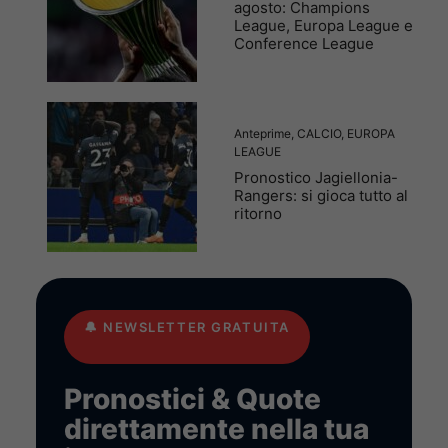
agosto: Champions
League, Europa League e
Conference League
Anteprime
,
CALCIO
,
EUROPA
LEAGUE
Pronostico Jagiellonia-
Rangers: si gioca tutto al
ritorno
🔔
NEWSLETTER GRATUITA
Pronostici & Quote
direttamente nella tua