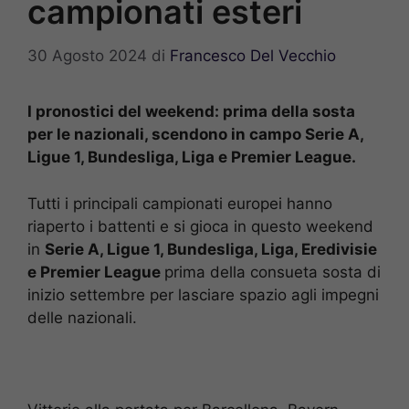
campionati esteri
30 Agosto 2024
di
Francesco Del Vecchio
I pronostici del weekend: prima della sosta
per le nazionali, scendono in campo Serie A,
Ligue 1, Bundesliga, Liga e Premier League.
Tutti i principali campionati europei hanno
riaperto i battenti e si gioca in questo weekend
in
Serie A, Ligue 1, Bundesliga, Liga, Eredivisie
e Premier League
prima della consueta sosta di
inizio settembre per lasciare spazio agli impegni
delle nazionali.