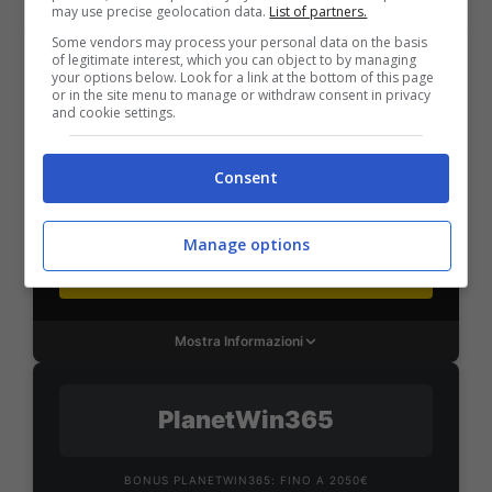
Mostra Informazioni
may use precise geolocation data.
List of partners.
Some vendors may process your personal data on the basis
of legitimate interest, which you can object to by managing
your options below. Look for a link at the bottom of this page
SNAI
or in the site menu to manage or withdraw consent in privacy
and cookie settings.
Bonus Benvenuto Sport: fino a 1.000€
Consent
50% sul deposito fino a 50€
1000€
Manage options
VERIFICA
Mostra Informazioni
PlanetWin365
BONUS PLANETWIN365: FINO A 2050€