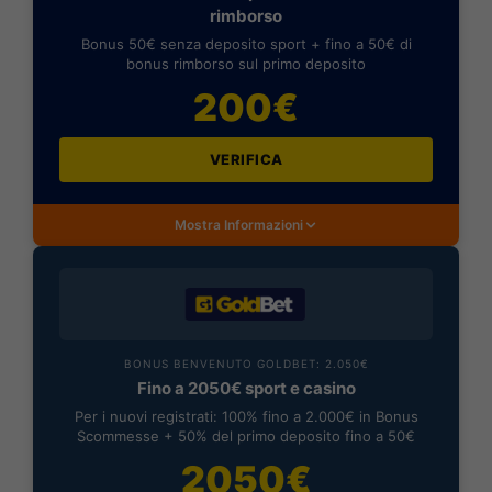
rimborso
Bonus 50€ senza deposito sport + fino a 50€ di
bonus rimborso sul primo deposito
200€
VERIFICA
Mostra Informazioni
BONUS BENVENUTO GOLDBET: 2.050€
Fino a 2050€ sport e casino
Per i nuovi registrati: 100% fino a 2.000€ in Bonus
Scommesse + 50% del primo deposito fino a 50€
2050€