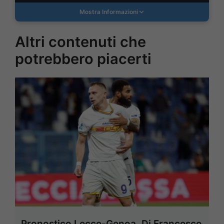
Mostra Informazioni
Altri contenuti che
potrebbero piacerti
Pronostico Lecce-Genoa, Di Francesco