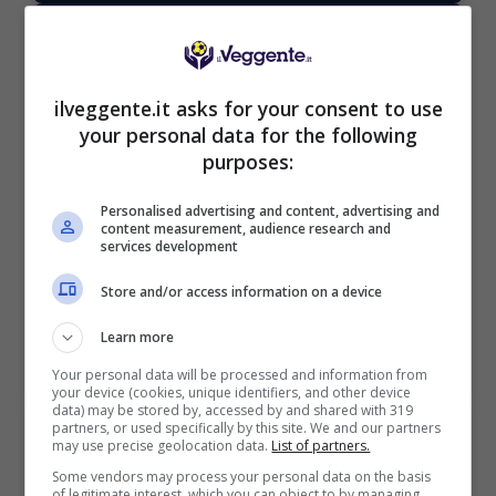
ilveggente.it asks for your consent to use
BONUS BENVENUTO LOTTOMATICA: 2050€
your personal data for the following
Fino a 2050€ bonus scommesse e sport
purposes:
Per i nuovi utenti della piattaforma: 100% fino a 50€ in
Bonus Scommesse + 100% fino a 2000€ in Bonus
Personalised advertising and content, advertising and
Sport
content measurement, audience research and
2050€
services development
Store and/or access information on a device
VERIFICA
Learn more
Your personal data will be processed and information from
Mostra Informazioni
your device (cookies, unique identifiers, and other device
data) may be stored by, accessed by and shared with 319
partners, or used specifically by this site. We and our partners
may use precise geolocation data.
List of partners.
SNAI
Some vendors may process your personal data on the basis
of legitimate interest, which you can object to by managing