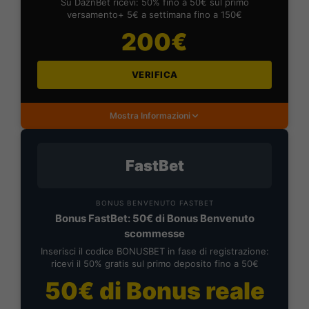
Su DaznBet ricevi: 50% fino a 50€ sul primo
versamento+ 5€ a settimana fino a 150€
200€
VERIFICA
Mostra Informazioni
FastBet
BONUS BENVENUTO FASTBET
Bonus FastBet: 50€ di Bonus Benvenuto
scommesse
Inserisci il codice BONUSBET in fase di registrazione:
ricevi il 50% gratis sul primo deposito fino a 50€
50€ di Bonus reale