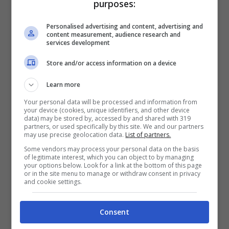
purposes:
Scommesse + 50% del primo deposito fino a 50€
2050€
Personalised advertising and content, advertising and
content measurement, audience research and
services development
VERIFICA
Store and/or access information on a device
Mostra Informazioni
Learn more
Your personal data will be processed and information from
your device (cookies, unique identifiers, and other device
data) may be stored by, accessed by and shared with 319
partners, or used specifically by this site. We and our partners
may use precise geolocation data.
List of partners.
BONUS BENVENUTO LOTTOMATICA: 2050€
Some vendors may process your personal data on the basis
Fino a 2050€ bonus scommesse e sport
of legitimate interest, which you can object to by managing
your options below. Look for a link at the bottom of this page
Per i nuovi utenti della piattaforma: 100% fino a 50€ in
or in the site menu to manage or withdraw consent in privacy
Bonus Scommesse + 100% fino a 2000€ in Bonus
and cookie settings.
Sport
2050€
Consent