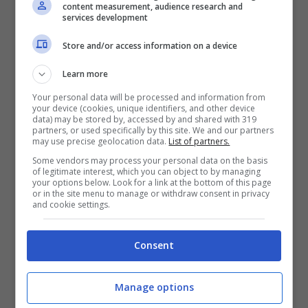
content measurement, audience research and
services development
Mostra Informazioni
Store and/or access information on a device
Learn more
Your personal data will be processed and information from
your device (cookies, unique identifiers, and other device
BONUS BENVENUTO LOTTOMATICA: 2050€
data) may be stored by, accessed by and shared with 319
Fino a 2050€ bonus scommesse e sport
partners, or used specifically by this site. We and our partners
may use precise geolocation data.
List of partners.
Per i nuovi utenti della piattaforma: 100% fino a 50€ in
Bonus Scommesse + 100% fino a 2000€ in Bonus
Some vendors may process your personal data on the basis
Sport
of legitimate interest, which you can object to by managing
your options below. Look for a link at the bottom of this page
2050€
or in the site menu to manage or withdraw consent in privacy
and cookie settings.
VERIFICA
Consent
Mostra Informazioni
Manage options