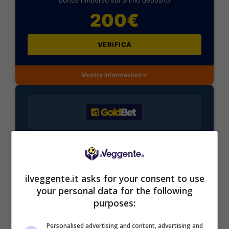
bonus rimborso sul primo deposito
200€
VERIFICA
Mostra Informazioni
BONUS BENVENUTO GOLDBET: 2.050€
Fino a 2050€ sport e casino
Per i nuovi registrati: 100% fino a 2.000€ in Bonus
Scommesse + 50% del primo deposito fino a 50€
ilveggente.it asks for your consent to use
2050€
your personal data for the following
purposes:
VERIFICA
Personalised advertising and content, advertising and