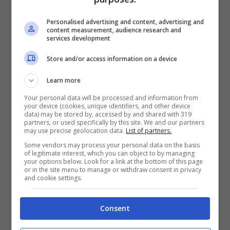
BONUS SPORTBET: 100€ SUBITO
Bonus 50€ SENZA deposito + fino a 50€ di
Personalised advertising and content, advertising and
rimborso
content measurement, audience research and
services development
Bonus 50€ senza deposito sport + fino a 50€ di
bonus rimborso sul primo deposito
Store and/or access information on a device
200€
Learn more
VERIFICA
Your personal data will be processed and information from
your device (cookies, unique identifiers, and other device
data) may be stored by, accessed by and shared with 319
partners, or used specifically by this site. We and our partners
Mostra Informazioni
may use precise geolocation data.
List of partners.
Some vendors may process your personal data on the basis
of legitimate interest, which you can object to by managing
your options below. Look for a link at the bottom of this page
or in the site menu to manage or withdraw consent in privacy
and cookie settings.
BONUS BENVENUTO GOLDBET: 2.050€
Fino a 2050€ sport e casino
Consent
Per i nuovi registrati: 100% fino a 2.000€ in Bonus
Scommesse + 50% del primo deposito fino a 50€