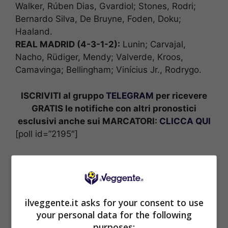
Walker, Rúben Dias, Gvardiol; Stones, Rodri;
Bernardo Silva, De Bruyne, Foden, Doku;
Haaland.
REAL MADRID (4-3-1-2):
Lunin; Carvajal,
Nacho, Rüdiger, Mendy; Valverde, Kroos,
Camavinga; Bellingham; Vinícius Jr., Rodrygo.
ISCRIVITI al gruppo
TELEGRAM
per ricevere
GRATIS le notifiche con altri pronostici
esclusivi anche sui MARCATORI:
CLICCA QUI
[poll id=”2195″]
POSSIBILE RISULTATO: 3-2
ilveggente.it asks for your consent to use
your personal data for the following
purposes: