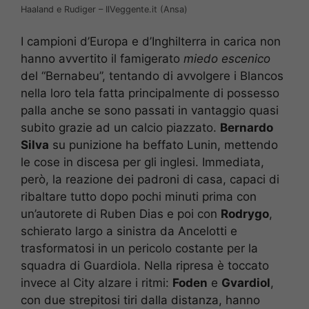
Haaland e Rudiger – IlVeggente.it (Ansa)
I campioni d’Europa e d’Inghilterra in carica non
hanno avvertito il famigerato
miedo escenico
del “Bernabeu”, tentando di avvolgere i Blancos
nella loro tela fatta principalmente di possesso
palla anche se sono passati in vantaggio quasi
subito grazie ad un calcio piazzato.
Bernardo
Silva
su punizione ha beffato Lunin, mettendo
le cose in discesa per gli inglesi. Immediata,
però, la reazione dei padroni di casa, capaci di
ribaltare tutto dopo pochi minuti prima con
un’autorete di Ruben Dias e poi con
Rodrygo
,
schierato largo a sinistra da Ancelotti e
trasformatosi in un pericolo costante per la
squadra di Guardiola. Nella ripresa è toccato
invece al City alzare i ritmi:
Foden
e
Gvardiol
,
con due strepitosi tiri dalla distanza, hanno