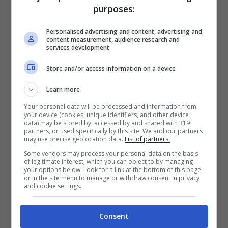
Per i nuovi registrati: 100% fino a 2.000€ in Bonus
purposes:
Scommesse + 50% del primo deposito fino a 50€
2050€
Personalised advertising and content, advertising and
content measurement, audience research and
services development
VERIFICA
Store and/or access information on a device
Mostra Informazioni
Learn more
Your personal data will be processed and information from
your device (cookies, unique identifiers, and other device
data) may be stored by, accessed by and shared with 319
partners, or used specifically by this site. We and our partners
may use precise geolocation data.
List of partners.
Some vendors may process your personal data on the basis
BONUS BENVENUTO LOTTOMATICA: 2050€
of legitimate interest, which you can object to by managing
Fino a 2050€ bonus scommesse e sport
your options below. Look for a link at the bottom of this page
Per i nuovi utenti della piattaforma: 100% fino a 50€ in
or in the site menu to manage or withdraw consent in privacy
and cookie settings.
Bonus Scommesse + 100% fino a 2000€ in Bonus
Sport
2050€
Consent