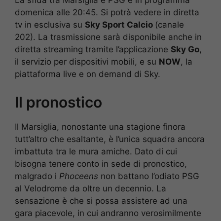
La sfida tra Marsiglia e PSG è in programma
domenica alle 20:45. Si potrà vedere in diretta
tv in esclusiva su
Sky Sport Calcio
(canale
202). La trasmissione sarà disponibile anche in
diretta streaming tramite l’applicazione
Sky Go
,
il servizio per dispositivi mobili, e su
NOW
, la
piattaforma live e on demand di Sky.
Il pronostico
Il Marsiglia, nonostante una stagione finora
tutt’altro che esaltante, è l’unica squadra ancora
imbattuta tra le mura amiche. Dato di cui
bisogna tenere conto in sede di pronostico,
malgrado i
Phoceens
non battano l’odiato PSG
al Velodrome da oltre un decennio. La
sensazione è che si possa assistere ad una
gara piacevole, in cui andranno verosimilmente