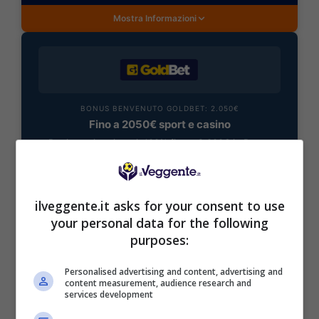
Mostra Informazioni
BONUS BENVENUTO GOLDBET: 2.050€
Fino a 2050€ sport e casino
Per i nuovi registrati: 100% fino a 2.000€ in Bonus
Scommesse + 50% del primo deposito fino a 50€
2050€
ilveggente.it asks for your consent to use
VERIFICA
your personal data for the following
purposes:
Mostra Informazioni
Personalised advertising and content, advertising and
content measurement, audience research and
services development