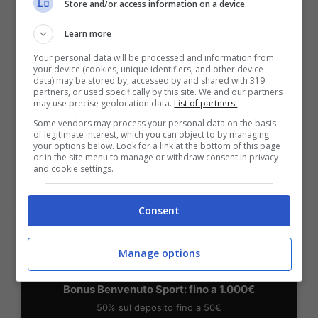
Store and/or access information on a device
BONUS BENVENUTO LOTTOMATICA: 2050€
Learn more
Fino a 2050€ bonus scommesse e sport
Your personal data will be processed and information from
Per i nuovi utenti della piattaforma: 100% fino a 50€ in
your device (cookies, unique identifiers, and other device
Bonus Scommesse + 100% fino a 2000€ in Bonus
data) may be stored by, accessed by and shared with 319
Sport
partners, or used specifically by this site. We and our partners
may use precise geolocation data.
List of partners.
2050€
Some vendors may process your personal data on the basis
of legitimate interest, which you can object to by managing
your options below. Look for a link at the bottom of this page
VERIFICA
or in the site menu to manage or withdraw consent in privacy
and cookie settings.
Mostra Informazioni
Consent
SNAI
Manage options
Bonus Benvenuto Sport: fino a 1.000€
50% sul deposito fino a 50€