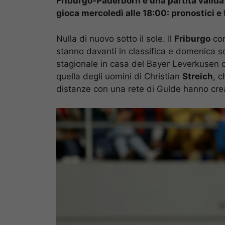
Friburgo-Paderborn è una partita valida
gioca mercoledì alle 18:00: pronostici e
Nulla di nuovo sotto il sole. Il
Friburgo
com
stanno davanti in classifica e domenica s
stagionale in casa del Bayer Leverkusen c
quella degli uomini di Christian
Streich
, 
distanze con una rete di Gulde hanno crea