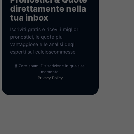
direttamente nella
tua inbox
Iscriviti gratis e ricevi i migliori
pronostici, le quote più
vantaggiose e le analisi degli
esperti sul calcioscommesse.
🔒 Zero spam. Disiscrizione in qualsiasi
momento.
Privacy Policy