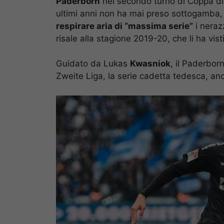
Paderborn
nel secondo turno di Coppa di
ultimi anni non ha mai preso sottogamba,
respirare aria di “massima serie”
i neraz
risale alla stagione 2019-20, che li ha vist
Guidato da Lukas
Kwasniok
, il Paderborn
Zweite Liga, la serie cadetta tedesca, anc