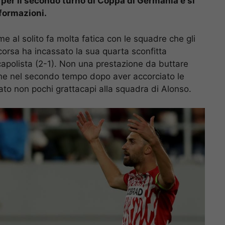
 per il secondo turno di Coppa di Germania e si
 formazioni.
e al solito fa molta fatica con le squadre che gli
corsa ha incassato la sua quarta sconfitta
apolista (2-1). Non una prestazione da buttare
che nel secondo tempo dopo aver accorciato le
to non pochi grattacapi alla squadra di Alonso.