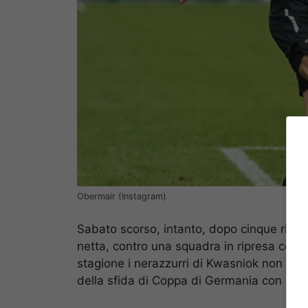
Obermair (Instagram)
Sabato scorso, intanto, dopo cinque risulta
netta, contro una squadra in ripresa come 
stagione i nerazzurri di Kwasniok non han
della sfida di Coppa di Germania con il m