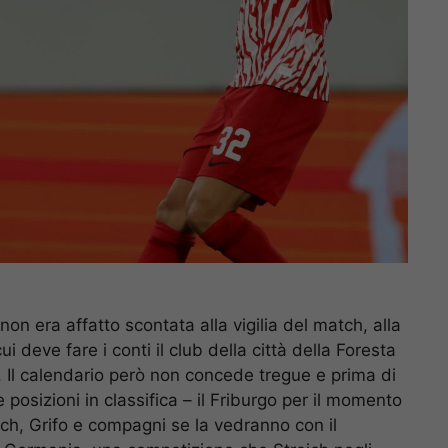
n era affatto scontata alla vigilia del match, alla
 deve fare i conti il club della città della Foresta
Il calendario però non concede tregue e prima di
posizioni in classifica – il Friburgo per il momento
ch, Grifo e compagni se la vedranno con il