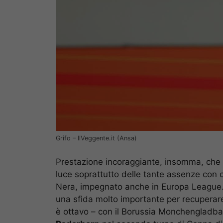
Grifo – IlVeggente.it (Ansa)
Prestazione incoraggiante, insomma, che no
luce soprattutto delle tante assenze con cui
Nera, impegnato anche in Europa League. 
una sfida molto importante per recuperare 
è ottavo – con il Borussia Monchengladba