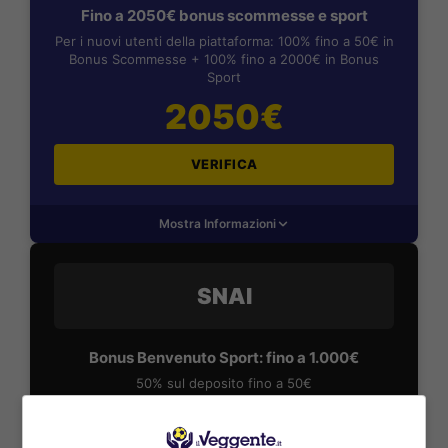
Fino a 2050€ bonus scommesse e sport
Per i nuovi utenti della piattaforma: 100% fino a 50€ in
Bonus Scommesse + 100% fino a 2000€ in Bonus
Sport
2050€
VERIFICA
Mostra Informazioni
SNAI
Bonus Benvenuto Sport: fino a 1.000€
50% sul deposito fino a 50€
1000€