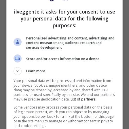
VERIFICA
ilveggente.it asks for your consent to use
your personal data for the following
Mostra Informazioni
purposes:
Personalised advertising and content, advertising and
content measurement, audience research and
PlanetWin365
services development
Store and/or access information on a device
BONUS PLANETWIN365: FINO A 2050€
Planetwin365: 2050€ per sport e scommesse
Learn more
Iscrivendoti a PlanetWin365 ricevi: 100% fino a 2000€
in Bonus Scommesse + 100% fino a 50€ in Bonus
Your personal data will be processed and information from
Sport
your device (cookies, unique identifiers, and other device
data) may be stored by, accessed by and shared with 319
2050€
partners, or used specifically by this site. We and our partners
may use precise geolocation data.
List of partners.
Some vendors may process your personal data on the basis
VERIFICA
of legitimate interest, which you can object to by managing
your options below. Look for a link at the bottom of this page
or in the site menu to manage or withdraw consent in privacy
and cookie settings.
Mostra Informazioni