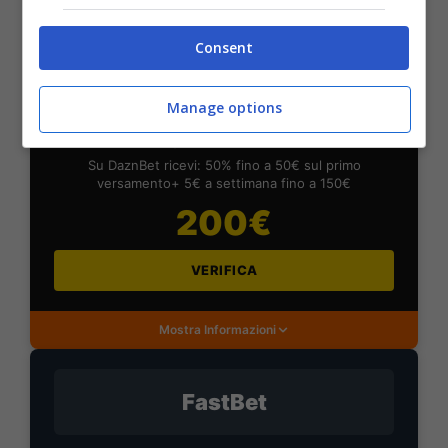
Consent
DAZNBet
Manage options
BONUS DAZNBET: 200€ REAL BONUS
Benvenuto Sport 50% fino a 50€ + 150€
Su DaznBet ricevi: 50% fino a 50€ sul primo
versamento+ 5€ a settimana fino a 150€
200€
VERIFICA
Mostra Informazioni
FastBet