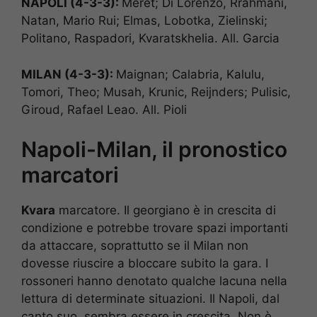
NAPOLI (4-3-3):
Meret; Di Lorenzo, Rrahmani,
Natan, Mario Rui; Elmas, Lobotka, Zielinski;
Politano, Raspadori, Kvaratskhelia. All. Garcia
MILAN (4-3-3):
Maignan; Calabria, Kalulu,
Tomori, Theo; Musah, Krunic, Reijnders; Pulisic,
Giroud, Rafael Leao. All. Pioli
Napoli-Milan, il pronostico
marcatori
Kvara
marcatore. Il georgiano è in crescita di
condizione e potrebbe trovare spazi importanti
da attaccare, soprattutto se il Milan non
dovesse riuscire a bloccare subito la gara. I
rossoneri hanno denotato qualche lacuna nella
lettura di determinate situazioni. Il Napoli, dal
canto suo, sembra essere in crescita. Non è