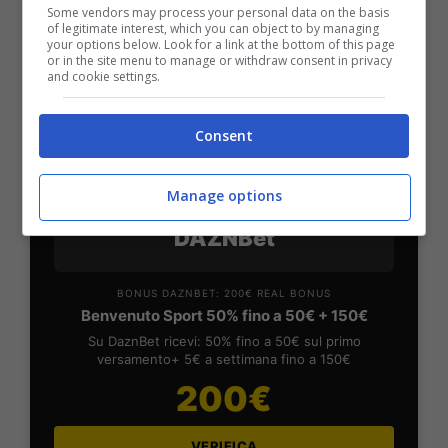
in Bonus Scommesse + 100% fino a 50€ in Bonus
Some vendors may process your personal data on the basis
Sport
of legitimate interest, which you can object to by managing
your options below. Look for a link at the bottom of this page
2050€
or in the site menu to manage or withdraw consent in privacy
and cookie settings.
VERIFICA
Consent
Mostra Informazioni
Manage options
DAZNBet
BONUS DAZNBET: 200€ REAL BONUS
Benvenuto Sport 50% fino a 50€ + 150€
Su DaznBet ricevi: 50% fino a 50€ sul primo
versamento+ 5€ a settimana fino a 150€
200€
VERIFICA