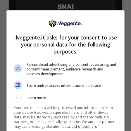
SNAI
Bonus Benvenuto Sport: fino a 1.000€
50% sul deposito fino a 50€
ilveggente.it asks for your consent to use
1000€
your personal data for the following
purposes:
VERIFICA
Personalised advertising and content, advertising and
content measurement, audience research and
services development
Mostra Informazioni
Store and/or access information on a device
PlanetWin365
Learn more
Your personal data will be processed and information from
your device (cookies, unique identifiers, and other device
BONUS PLANETWIN365: FINO A 2050€
data) may be stored by, accessed by and shared with 319
Planetwin365: 2050€ per sport e scommesse
partners, or used specifically by this site. We and our partners
may use precise geolocation data.
List of partners.
Iscrivendoti a PlanetWin365 ricevi: 100% fino a 2000€