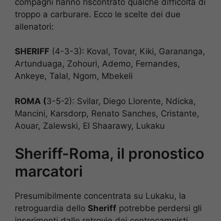
compagni hanno riscontrato qualche difficoltà di
troppo a carburare. Ecco le scelte dei due
allenatori:
SHERIFF
(4-3-3): Koval, Tovar, Kiki, Garananga,
Artunduaga, Zohouri, Ademo, Fernandes,
Ankeye, Talal, Ngom, Mbekeli
ROMA (
3-5-2): Svilar, Diego Llorente, Ndicka,
Mancini, Karsdorp, Renato Sanches, Cristante,
Aouar, Zalewski, El Shaarawy, Lukaku
Sheriff-Roma, il pronostico
marcatori
Presumibilmente concentrata su Lukaku, la
retroguardia dello
Sheriff
potrebbe perdersi gli
inserimenti dalle retrovie dei centrocampisti