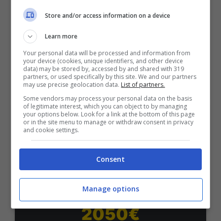
Bonus Benvenuto Sport: fino a 1.000€
Store and/or access information on a device
50% sul deposito fino a 50€
1000€
Learn more
Your personal data will be processed and information from
your device (cookies, unique identifiers, and other device
VERIFICA
data) may be stored by, accessed by and shared with 319
partners, or used specifically by this site. We and our partners
may use precise geolocation data.
List of partners.
Mostra Informazioni
Some vendors may process your personal data on the basis
of legitimate interest, which you can object to by managing
your options below. Look for a link at the bottom of this page
or in the site menu to manage or withdraw consent in privacy
PlanetWin365
and cookie settings.
BONUS PLANETWIN365: FINO A 2050€
Consent
Planetwin365: 2050€ per sport e scommesse
Iscrivendoti a PlanetWin365 ricevi: 100% fino a 2000€
in Bonus Scommesse + 100% fino a 50€ in Bonus
Manage options
Sport
2050€