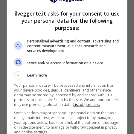
VERIFICA
ilveggente.it asks for your consent to use
your personal data for the following
purposes:
Mostra Informazioni
Personalised advertising and content, advertising and
content measurement, audience research and
PlanetWin365
services development
Store and/or access information on a device
BONUS PLANETWIN365: FINO A 2050€
Planetwin365: 2050€ per sport e scommesse
Learn more
Iscrivendoti a PlanetWin365 ricevi: 100% fino a 2000€
Your personal data will be processed and information from
in Bonus Scommesse + 100% fino a 50€ in Bonus
your device (cookies, unique identifiers, and other device
Sport
data) may be stored by, accessed by and shared with 319
2050€
partners, or used specifically by this site. We and our partners
may use precise geolocation data.
List of partners.
Some vendors may process your personal data on the basis
VERIFICA
of legitimate interest, which you can object to by managing
your options below. Look for a link at the bottom of this page
or in the site menu to manage or withdraw consent in privacy
and cookie settings.