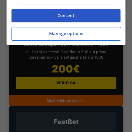
Mostra Informazioni
Consent
DAZNBet
Manage options
BONUS DAZNBET: 200€ REAL BONUS
Benvenuto Sport 50% fino a 50€ + 150€
Su DaznBet ricevi: 50% fino a 50€ sul primo
versamento+ 5€ a settimana fino a 150€
200€
VERIFICA
Mostra Informazioni
FastBet