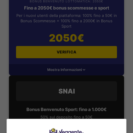
BONUS BENVENUTO LOTTOMATICA: 2050€
Fino a 2050€ bonus scommesse e sport
Per i nuovi utenti della piattaforma: 100% fino a 50€ in
Bonus Scommesse + 100% fino a 2000€ in Bonus
Sport
2050€
VERIFICA
Mostra Informazioni
SNAI
Bonus Benvenuto Sport: fino a 1.000€
50% sul deposito fino a 50€
1000€