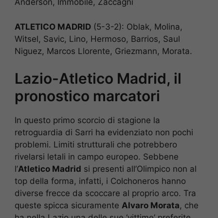
Anderson, Immobile, Zaccagni
ATLETICO MADRID
(5-3-2): Oblak, Molina,
Witsel, Savic, Lino, Hermoso, Barrios, Saul
Niguez, Marcos Llorente, Griezmann, Morata.
Lazio-Atletico Madrid, il
pronostico marcatori
In questo primo scorcio di stagione la
retroguardia di Sarri ha evidenziato non pochi
problemi. Limiti strutturali che potrebbero
rivelarsi letali in campo europeo. Sebbene
l’
Atletico Madrid
si presenti all’Olimpico non al
top della forma, infatti, i Colchoneros hanno
diverse frecce da scoccare al proprio arco. Tra
queste spicca sicuramente
Alvaro Morata
, che
ha nella Lazio una delle sue ‘vittime’ preferite.