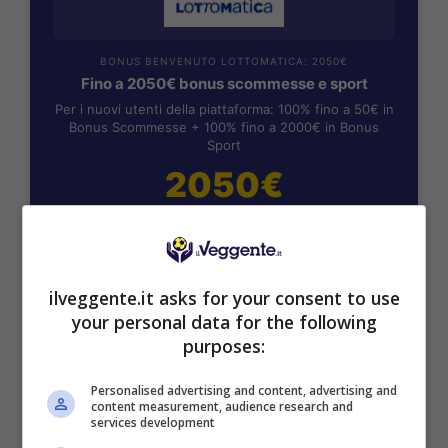
BONUS BENVENUTO LOTTOMATICA: 2050€
Fino a 2050€ bonus scommesse e sport
Per i nuovi utenti della piattaforma: 100% fino a 50€ in
Bonus Scommesse + 100% fino a 2000€ in Bonus
Sport
2050€
VERIFICA
Mostra Informazioni
ilveggente.it asks for your consent to use
your personal data for the following
purposes:
SNAI
Personalised advertising and content, advertising and
content measurement, audience research and
services development
Bonus Benvenuto Sport: fino a 1.000€