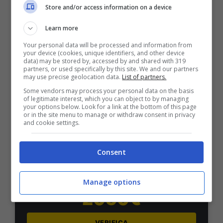
50% sul deposito fino a 50€
Store and/or access information on a device
1000€
Learn more
Your personal data will be processed and information from
VERIFICA
your device (cookies, unique identifiers, and other device
data) may be stored by, accessed by and shared with 319
partners, or used specifically by this site. We and our partners
Mostra Informazioni
may use precise geolocation data.
List of partners.
Some vendors may process your personal data on the basis
of legitimate interest, which you can object to by managing
your options below. Look for a link at the bottom of this page
PlanetWin365
or in the site menu to manage or withdraw consent in privacy
and cookie settings.
BONUS PLANETWIN365: FINO A 2050€
Planetwin365: 2050€ per sport e scommesse
Consent
Iscrivendoti a PlanetWin365 ricevi: 100% fino a 2000€
in Bonus Scommesse + 100% fino a 50€ in Bonus
Sport
Manage options
2050€
VERIFICA