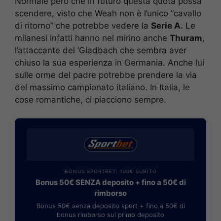
Normale però che in futuro questa quota possa
scendere, visto che Weah non è l’unico “cavallo
di ritorno” che potrebbe vedere la
Serie A.
Le
milanesi infatti hanno nel mirino anche
Thuram
,
l’attaccante del ‘Gladbach che sembra aver
chiuso la sua esperienza in Germania. Anche lui
sulle orme del padre potrebbe prendere la via
del massimo campionato italiano. In Italia, le
cose romantiche, ci piacciono sempre.
BONUS SPORTBET: 100€ SUBITO
Bonus 50€ SENZA deposito + fino a 50€ di
rimborso
Bonus 50€ senza deposito sport + fino a 50€ di
bonus rimborso sul primo deposito