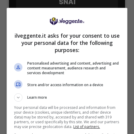
SNAI
Bonus Benvenuto Sport: fino a 1.000€
50% sul deposito fino a 50€
ilveggente.it asks for your consent to use
1000€
your personal data for the following
purposes:
VERIFICA
Personalised advertising and content, advertising and
content measurement, audience research and
Mostra Informazioni
services development
Store and/or access information on a device
PlanetWin365
Learn more
Your personal data will be processed and information from
BONUS PLANETWIN365: FINO A 2050€
your device (cookies, unique identifiers, and other device
Planetwin365: 2050€ per sport e scommesse
data) may be stored by, accessed by and shared with 319
partners, or used specifically by this site. We and our partners
Iscrivendoti a PlanetWin365 ricevi: 100% fino a 2000€
may use precise geolocation data.
List of partners.
in Bonus Scommesse + 100% fino a 50€ in Bonus