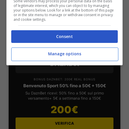
Sport
Some vendors may process your personal data on the basis
of legitimate interest, which you can object to by managing
2050€
your options below. Look for a link at the bottom of this page
or in the site menu to manage or withdraw consent in privacy
and cookie settings.
VERIFICA
Consent
Mostra Informazioni
Manage options
DAZNBet
BONUS DAZNBET: 200€ REAL BONUS
Benvenuto Sport 50% fino a 50€ + 150€
Su DaznBet ricevi: 50% fino a 50€ sul primo
versamento+ 5€ a settimana fino a 150€
200€
VERIFICA