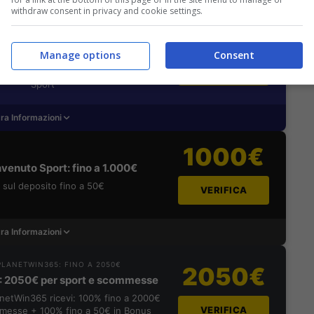
withdraw consent in privacy and cookie settings.
NVENUTO LOTTOMATICA: 2050€
2050€
0€ bonus scommesse e sport
i della piattaforma: 100% fino a 50€ in
Manage options
Consent
VERIFICA
se + 100% fino a 2000€ in Bonus
Sport
ra Informazioni
1000€
venuto Sport: fino a 1.000€
sul deposito fino a 50€
VERIFICA
ra Informazioni
LANETWIN365: FINO A 2050€
2050€
: 2050€ per sport e scommesse
lanetWin365 ricevi: 100% fino a 2000€
VERIFICA
messe + 100% fino a 50€ in Bonus