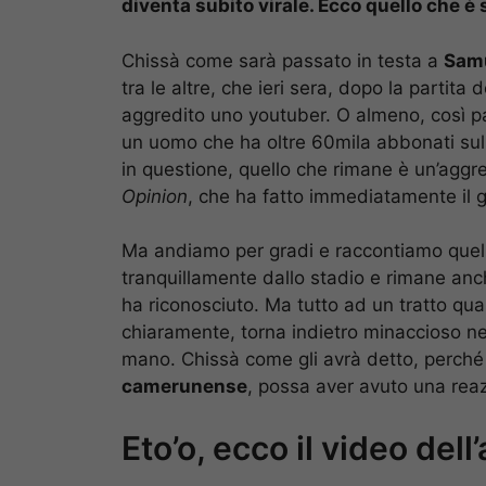
diventa subito virale. Ecco quello che è
Chissà come sarà passato in testa a
Samu
tra le altre, che ieri sera, dopo la partita 
aggredito uno youtuber. O almeno, così pa
un uomo che ha oltre 60mila abbonati sul p
in questione, quello che rimane è un’aggr
Opinion
, che ha fatto immediatamente il g
Ma andiamo per gradi e raccontiamo quello
tranquillamente dallo stadio e rimane anch
ha riconosciuto. Ma tutto ad un tratto qual
chiaramente, torna indietro minaccioso ne
mano. Chissà come gli avrà detto, perché a
camerunense
, possa aver avuto una rea
Eto’o, ecco il video del