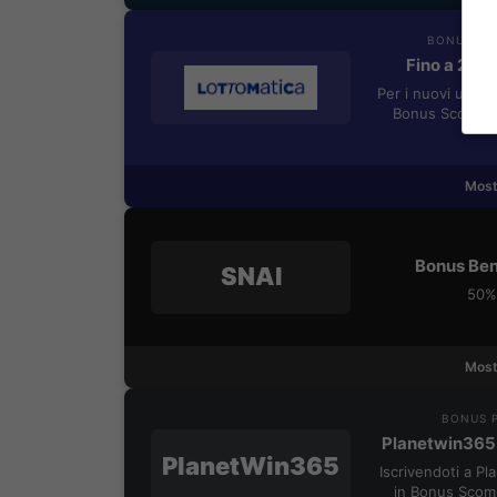
BONUS BE
Fino a 205
Per i nuovi utent
Bonus Scommes
Most
Bonus Ben
SNAI
50% 
Most
BONUS P
Planetwin365
PlanetWin365
Iscrivendoti a P
in Bonus Scom