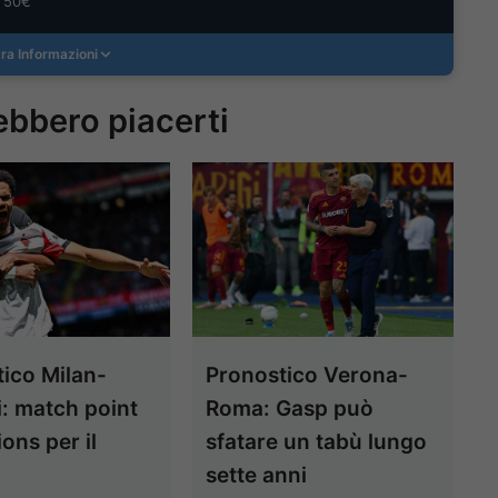
ra Informazioni
ebbero piacerti
ico Milan-
Pronostico Verona-
i: match point
Roma: Gasp può
ns per il
sfatare un tabù lungo
o
sette anni