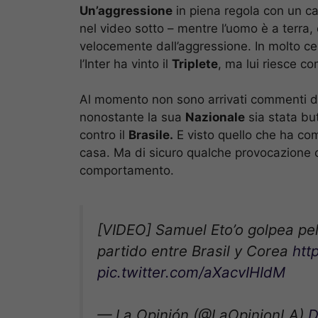
Un’aggressione
in piena regola con un c
nel video sotto – mentre l’uomo è a terra,
velocemente dall’aggressione. In molto ce
l’Inter ha vinto il
Triplete
, ma lui riesce c
Al momento non sono arrivati commenti d
nonostante la sua
Nazionale
sia stata but
contro il
Brasile.
E visto quello che ha co
casa. Ma di sicuro qualche provocazione ci
comportamento.
[VIDEO] Samuel Eto’o golpea pel
partido entre Brasil y Corea
htt
pic.twitter.com/aXacvIHIdM
— La Opinión (@LaOpinionLA)
D