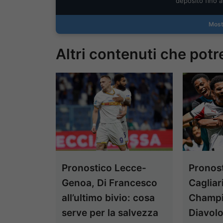
Most
Altri contenuti che potr
Pronostico Lecce-
Pronost
Genoa, Di Francesco
Cagliar
all’ultimo bivio: cosa
Champio
serve per la salvezza
Diavol