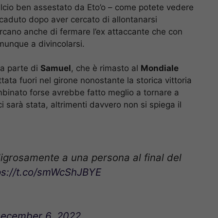
alcio ben assestato da Eto’o – come potete vedere
 caduto dopo aver cercato di allontanarsi
rcano anche di fermare l’ex attaccante che con
omunque a divincolarsi.
a parte di
Samuel
, che è rimasto al
Mondiale
tata fuori nel girone nonostante la storica vittoria
mbinato forse avrebbe fatto meglio a tornare a
 sarà stata, altrimenti davvero non si spiega il
igrosamente a una persona al final del
ps://t.co/smWcShJBYE
ecember 6, 2022