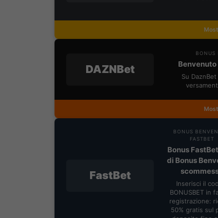
Most
BONUS 
Benvenuto 
DAZNBet
Su DaznBet 
versament
Most
BONUS BENVE
FASTBET
Bonus FastBet
di Bonus Benv
scommes
FastBet
Inserisci il co
BONUSBET in fa
registrazione: ric
50% gratis sul 
deposito fino 