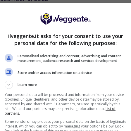
ilveggente.it asks for your consent to use your
S SPORTBET: 100€ SUBITO
200€
personal data for the following purposes:
NZA deposito + fino a 50€ di
rimborso
Personalised advertising and content, advertising and content
VERIFICA
deposito sport + fino a 50€ di bonus
measurement, audience research and services development
orso sul primo deposito
Store and/or access information on a device
ra Informazioni
Learn more
2050€
ENVENUTO GOLDBET: 2.050€
Your personal data will be processed and information from your device
a 2050€ sport e casino
(cookies, unique identifiers, and other device data) may be stored by,
accessed by and shared with 319 partners, or used specifically by this
istrati: 100% fino a 2.000€ in Bonus
VERIFICA
site. We and our partners may use precise geolocation data.
List of
0% del primo deposito fino a 50€
partners.
Some vendors may process your personal data on the basis of legitimate
ra Informazioni
interest, which you can object to by managing your options below. Look
for a link at the bottom of this page or in the site menu to manage or