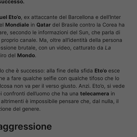
 successo.
el Eto’o
, ex attaccante del Barcellona e dell’Inter
del
Mondiale
in
Qatar
del Brasile contro la Corea ha
re, secondo le informazioni del Sun, che parla di
roprio canale. Ma, oltre all’identità della persona
essione brutale, con un video, catturato da
La
iro del
Mondo
.
 che è successo: alla fine della sfida
Eto’o
esce
e a fare qualche selfie con qualche tifoso che lo
cosa non va per il verso giusto. Anzi. Eto’o, si vede
i confronti dell’uomo che ha una
telecamera
in
ltrimenti è impossibile pensare che, dal nulla, il
zione del genere.
l’aggressione