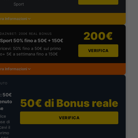
Sport
ra Informazioni
200€
DAZNBET: 200€ REAL BONUS
Sport 50% fino a 50€ + 150€
ricevi: 50% fino a 50€ sul primo
VERIFICA
o+ 5€ a settimana fino a 150€
ra Informazioni
NUTO
: 50€
50€ di Bonus reale
enuto
se
dice
VERIFICA
se di
evi il
primo
a 50€