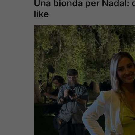
Una bionda per Nadal: q
like