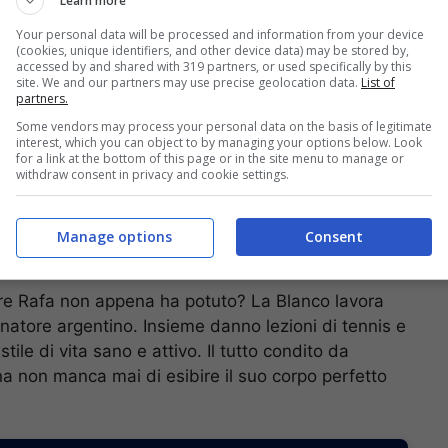
Learn more
Your personal data will be processed and information from your device
ram un social di quasi
300mila follower
, ha
(cookies, unique identifiers, and other device data) may be stored by,
accessed by and shared with 319 partners, or used specifically by this
 stesso
Nadal
, che seppur fedelissimo a sua moglie
site. We and our partners may use precise geolocation data.
List of
partners.
 bellezza di questa ragazza cilena che sognava da
Some vendors may process your personal data on the basis of legitimate
interest, which you can object to by managing your options below. Look
for a link at the bottom of this page or in the site menu to manage or
ti all’obiettivo è diventata, dunque, subito virale.
withdraw consent in privacy and cookie settings.
a correda – è stata proprio lei a scrivere che
é, appunto, Paulina è così affascinante che non
Manage options
Consent
sservata.
re Rafa non appena ha potuto? La Blanco lavora
lenatore argentino. Insieme danno lezioni di tennis e
tile di vita sano e attivo. Il tutto condito da
na non manca mai di esibire il suo corpo perfetto