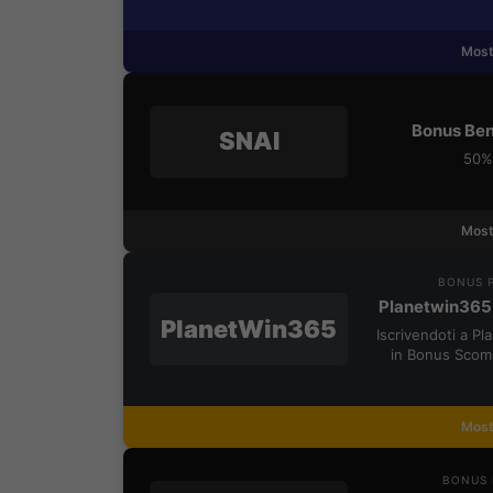
Most
Bonus Ben
SNAI
50% 
Most
BONUS P
Planetwin365
PlanetWin365
Iscrivendoti a P
in Bonus Scom
Most
BONUS 