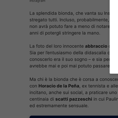
Instagram
La splendida bionda, che vanta su Instag
stregato tutti. Incluso, probabilmente, lo
non avrà potuto fare a meno di notare la
anni di potergli stringere la mano.
La foto del loro innocente
abbraccio
davan
Sia per l’entusiasmo della didascalia che l
conoscerlo era il suo sogno – e sia perch
avrebbe mai e poi mai potuto passare ino
Ma chi è la bionda che è corsa a conosce
con
Horacio de la Peña
, ex tennista e al
incitano, anche sui social, a praticare uno s
centinaia di
scatti pazzeschi
in cui Pauli
ed estremamente sensuale.