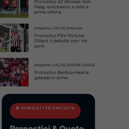
Pronostico AZ Alkmaar-Den
Haag: entusiasmo a mille e
prima vittoria
Anteprime
,
CALCIO
,
Eredivisie
Pronostico PSV-Fortuna
Sittard: il debutto con i tre
punti
Anteprime
,
CALCIO
,
EUROPA LEAGUE
Pronostico Benfica-Hearts:
goleada in arrivo
🔔
NEWSLETTER GRATUITA
Pronostici & Quote