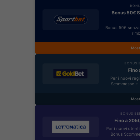
BONU
Bonus 50€ SE
Bonus 50€ senza 
rimb
Most
BONUS B
Fino 
Per i nuovi reg
Scommesse + 5
Most
BONUS BE
Fino a 205
Per i nuovi utent
Bonus Scommes