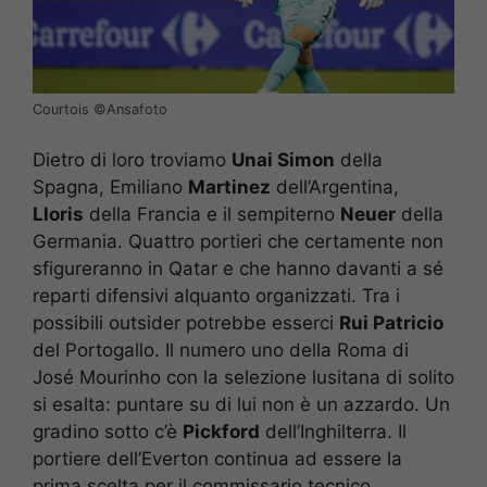
Courtois ©️Ansafoto
Dietro di loro troviamo
Unai Simon
della
Spagna, Emiliano
Martinez
dell’Argentina,
Lloris
della Francia e il sempiterno
Neuer
della
Germania. Quattro portieri che certamente non
sfigureranno in Qatar e che hanno davanti a sé
reparti difensivi alquanto organizzati. Tra i
possibili outsider potrebbe esserci
Rui Patricio
del Portogallo. Il numero uno della Roma di
José Mourinho con la selezione lusitana di solito
si esalta: puntare su di lui non è un azzardo. Un
gradino sotto c’è
Pickford
dell’Inghilterra. Il
portiere dell’Everton continua ad essere la
prima scelta per il commissario tecnico