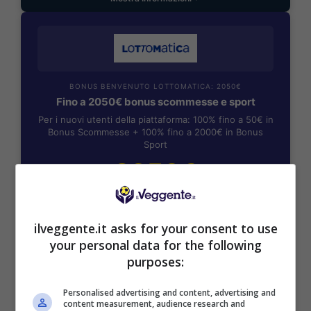
BONUS BENVENUTO LOTTOMATICA: 2050€
Fino a 2050€ bonus scommesse e sport
Per i nuovi utenti della piattaforma: 100% fino a 50€ in
Bonus Scommesse + 100% fino a 2000€ in Bonus
Sport
2050€
VERIFICA
ilveggente.it asks for your consent to use
your personal data for the following
Mostra Informazioni
purposes:
Personalised advertising and content, advertising and
SNAI
content measurement, audience research and