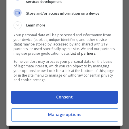
services development
Bonus Benvenuto Sport: fino a 1.000€
Store and/or access information on a device
50% sul deposito fino a 50€
Learn more
1000€
Your personal data will be processed and information from
your device (cookies, unique identifiers, and other device
VERIFICA
data) may be stored by, accessed by and shared with 319
partners, or used specifically by this site. We and our partners
may use precise geolocation data.
List of partners.
Mostra Informazioni
Some vendors may process your personal data on the basis
of legitimate interest, which you can object to by managing
your options below. Look for a link at the bottom of this page
or in the site menu to manage or withdraw consent in privacy
and cookie settings.
PlanetWin365
Consent
BONUS PLANETWIN365: FINO A 2050€
Planetwin365: 2050€ per sport e scommesse
Iscrivendoti a PlanetWin365 ricevi: 100% fino a 2000€
Manage options
in Bonus Scommesse + 100% fino a 50€ in Bonus
Sport