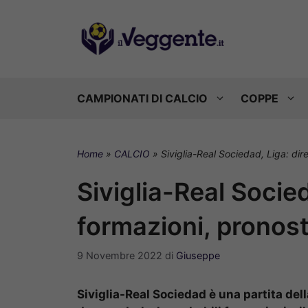
Vai
al
contenuto
CAMPIONATI DI CALCIO
COPPE
Home
»
CALCIO
»
Siviglia-Real Sociedad, Liga: dire
Siviglia-Real Socied
formazioni, pronost
9 Novembre 2022
di
Giuseppe
Siviglia-Real Sociedad è una partita del