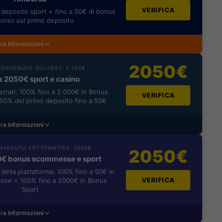
VERIFICA
deposito sport + fino a 50€ di bonus
orso sul primo deposito
ra Informazioni
2050€
ENVENUTO GOLDBET: 2.050€
a 2050€ sport e casino
istrati: 100% fino a 2.000€ in Bonus
VERIFICA
0% del primo deposito fino a 50€
ra Informazioni
NVENUTO LOTTOMATICA: 2050€
2050€
0€ bonus scommesse e sport
i della piattaforma: 100% fino a 50€ in
VERIFICA
se + 100% fino a 2000€ in Bonus
Sport
ra Informazioni