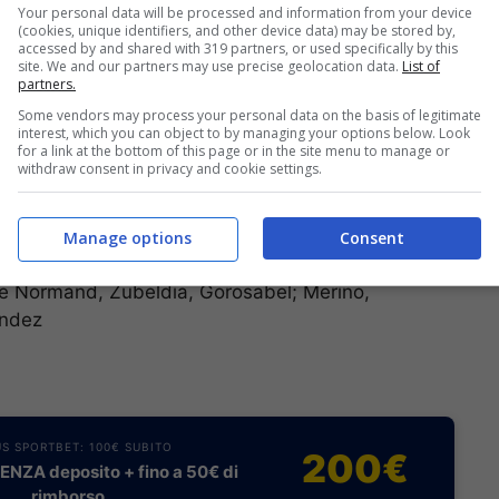
ico forse non avrebbe nemmeno storia, appare
Your personal data will be processed and information from your device
(cookies, unique identifiers, and other device data) may be stored by,
re tre punti fondamentali per la propria stagione. La
accessed by and shared with 319 partners, or used specifically by this
el derby possa aver dato alla squadra di Sampaoli
site. We and our partners may use precise geolocation data.
List of
partners.
e soprattutto un poco di tranquillità. Insomma,
Some vendors may process your personal data on the basis of legitimate
interest, which you can object to by managing your options below. Look
for a link at the bottom of this page or in the site menu to manage or
withdraw consent in privacy and cookie settings.
 di Siviglia-Real Sociedad
udelj, Navas; Rakitic, Torres, Giordania; Isco, Mir,
Manage options
Consent
 Le Normand, Zubeldia, Gorosabel; Merino,
andez
S SPORTBET: 100€ SUBITO
200€
NZA deposito + fino a 50€ di
rimborso