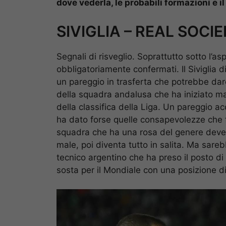
dove vederla, le probabili formazioni e i
SIVIGLIA – REAL SOCIE
Segnali di risveglio. Soprattutto sotto l’
obbligatoriamente confermati. Il Siviglia d
un pareggio in trasferta che potrebbe da
della squadra andalusa che ha iniziato mal
della classifica della Liga. Un pareggio ac
ha dato forse quelle consapevolezze che
squadra che ha una rosa del genere deve 
male, poi diventa tutto in salita. Ma sar
tecnico argentino che ha preso il posto di
sosta per il Mondiale con una posizione di 