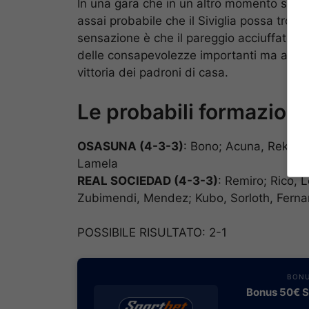
In una gara che in un altro momento stor
assai probabile che il Siviglia possa trova
sensazione è che il pareggio acciuffato n
delle consapevolezze importanti ma anche 
vittoria dei padroni di casa.
Le probabili formazioni
OSASUNA
(4-3-3)
: Bono; Acuna, Rekik, G
Lamela
REAL SOCIEDAD
(4-3-3)
: Remiro; Rico,
Zubimendi, Mendez; Kubo, Sorloth, Fern
POSSIBILE RISULTATO: 2-1
BONU
Bonus 50€ SE