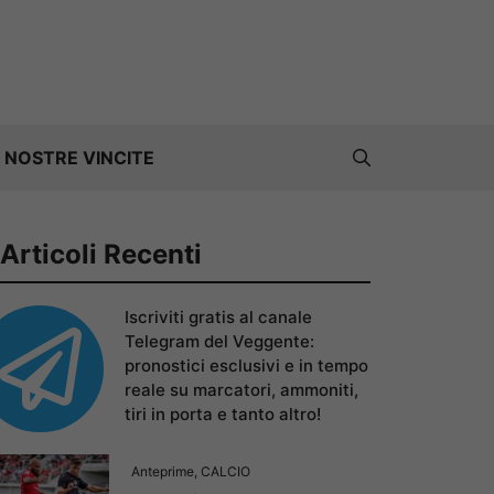
 NOSTRE VINCITE
Articoli Recenti
Iscriviti gratis al canale
Telegram del Veggente:
pronostici esclusivi e in tempo
reale su marcatori, ammoniti,
tiri in porta e tanto altro!
Anteprime
,
CALCIO