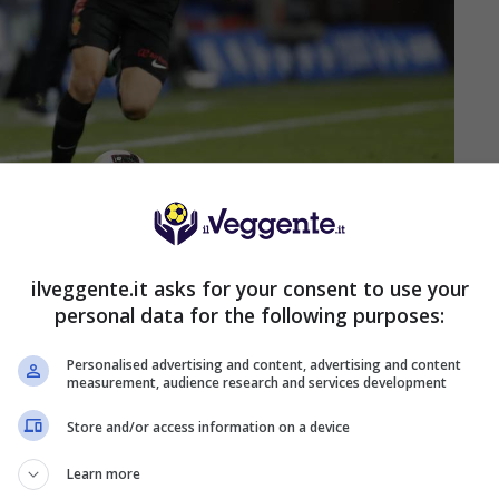
attordicesima giornata della
Liga
ed è in programma
ilveggente.it asks for your consent to use your
l campionato spagnolo sono trasmesse in diretta
personal data for the following purposes:
A ha acquisito da tempo anche i diritti del massimo
sia attraverso un’app per le Smart Tv, sia
Personalised advertising and content, advertising and content
measurement, audience research and services development
 telefonini o tablet.
Store and/or access information on a device
Learn more