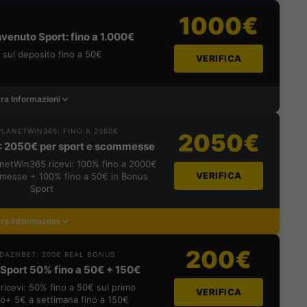
1000€
venuto Sport: fino a 1.000€
sul deposito fino a 50€
VERIFICA
ra Informazioni
LANETWIN365: FINO A 2050€
2050€
: 2050€ per sport e scommesse
lanetWin365 ricevi: 100% fino a 2000€
VERIFICA
messe + 100% fino a 50€ in Bonus
Sport
ra Informazioni
200€
DAZNBET: 200€ REAL BONUS
Sport 50% fino a 50€ + 150€
ricevi: 50% fino a 50€ sul primo
VERIFICA
o+ 5€ a settimana fino a 150€