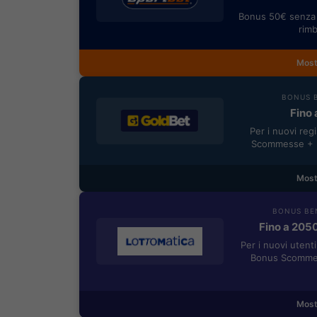
Bonus 50€ senza 
rimb
Most
BONUS B
Fino 
Per i nuovi reg
Scommesse + 5
Most
BONUS BE
Fino a 205
Per i nuovi utent
Bonus Scommes
Most