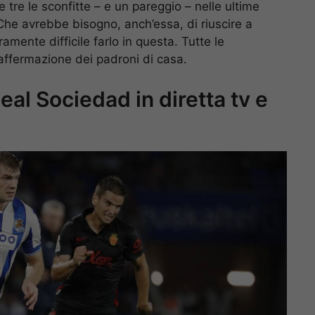
re le sconfitte – e un pareggio – nelle ultime
 Che avrebbe bisogno, anch’essa, di riuscire a
ramente difficile farlo in questa. Tutte le
n’affermazione dei padroni di casa.
al Sociedad in diretta tv e