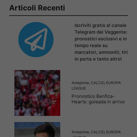
Articoli Recenti
Iscriviti gratis al canale
Telegram del Veggente:
pronostici esclusivi e in
tempo reale su
marcatori, ammoniti, tiri
in porta e tanto altro!
Anteprime
,
CALCIO
,
EUROPA
LEAGUE
Pronostico Benfica-
Hearts: goleada in arrivo
Anteprime
,
CALCIO
,
EUROPA