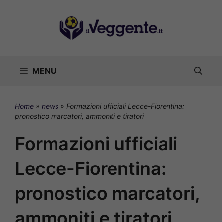
Vai
al
contenuto
MENU
Home
»
news
»
Formazioni ufficiali Lecce-Fiorentina:
pronostico marcatori, ammoniti e tiratori
Formazioni ufficiali
Lecce-Fiorentina:
pronostico marcatori,
ammoniti e tiratori