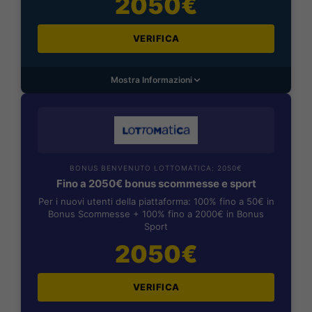
2050€
VERIFICA
Mostra Informazioni
BONUS BENVENUTO LOTTOMATICA: 2050€
Fino a 2050€ bonus scommesse e sport
Per i nuovi utenti della piattaforma: 100% fino a 50€ in
Bonus Scommesse + 100% fino a 2000€ in Bonus
Sport
2050€
VERIFICA