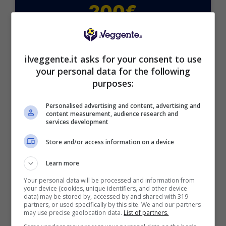
200€
VERIFICA
ilveggente.it asks for your consent to use
Mostra Informazioni
your personal data for the following
purposes:
Personalised advertising and content, advertising and
content measurement, audience research and
services development
BONUS BENVENUTO GOLDBET: 2.050€
Fino a 2050€ sport e casino
Store and/or access information on a device
Per i nuovi registrati: 100% fino a 2.000€ in Bonus
Scommesse + 50% del primo deposito fino a 50€
Learn more
2050€
Your personal data will be processed and information from
your device (cookies, unique identifiers, and other device
data) may be stored by, accessed by and shared with 319
partners, or used specifically by this site. We and our partners
VERIFICA
may use precise geolocation data.
List of partners.