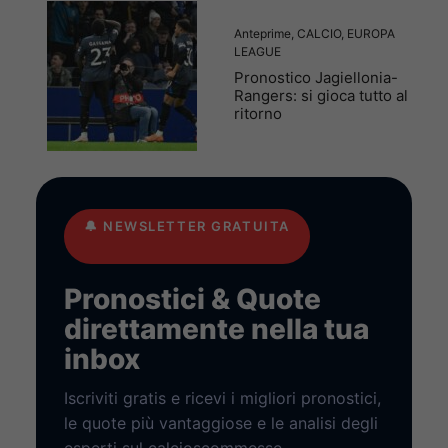
Anteprime
,
CALCIO
,
EUROPA
LEAGUE
Pronostico Jagiellonia-
Rangers: si gioca tutto al
ritorno
🔔
NEWSLETTER GRATUITA
Pronostici & Quote
direttamente nella tua
inbox
Iscriviti gratis e ricevi i migliori pronostici,
le quote più vantaggiose e le analisi degli
esperti sul calcioscommesse.