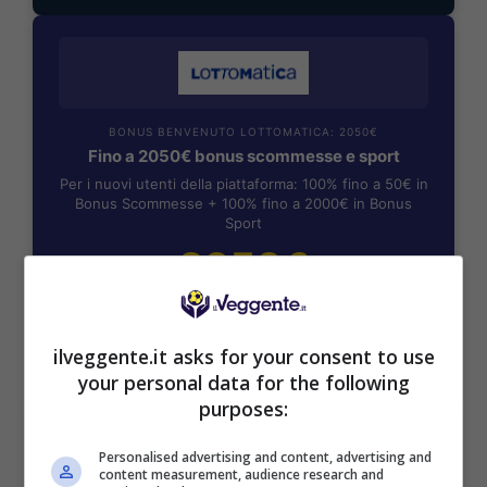
BONUS BENVENUTO LOTTOMATICA: 2050€
Fino a 2050€ bonus scommesse e sport
Per i nuovi utenti della piattaforma: 100% fino a 50€ in
Bonus Scommesse + 100% fino a 2000€ in Bonus
Sport
2050€
VERIFICA
ilveggente.it asks for your consent to use
your personal data for the following
Mostra Informazioni
purposes:
SNAI
Personalised advertising and content, advertising and
content measurement, audience research and