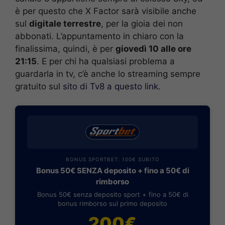
è per questo che X Factor sarà visibile anche
sul
digitale terrestre
, per la gioia dei non
abbonati. L’appuntamento in chiaro con la
finalissima, quindi, è per
giovedì 10 alle ore
21:15
. E per chi ha qualsiasi problema a
guardarla in tv, c’è anche lo streaming sempre
gratuito sul
sito di Tv8 a questo link
.
BONUS SPORTBET: 100€ SUBITO
Bonus 50€ SENZA deposito + fino a 50€ di
rimborso
Bonus 50€ senza deposito sport + fino a 50€ di
bonus rimborso sul primo deposito
200€