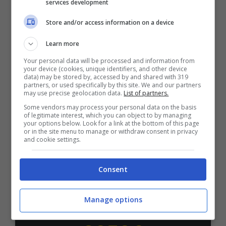
services development
Bonus Benvenuto Sport: fino a 1.000€
Store and/or access information on a device
50% sul deposito fino a 50€
Learn more
1000€
Your personal data will be processed and information from
your device (cookies, unique identifiers, and other device
VERIFICA
data) may be stored by, accessed by and shared with 319
partners, or used specifically by this site. We and our partners
may use precise geolocation data.
List of partners.
Mostra Informazioni
Some vendors may process your personal data on the basis
of legitimate interest, which you can object to by managing
your options below. Look for a link at the bottom of this page
or in the site menu to manage or withdraw consent in privacy
and cookie settings.
PlanetWin365
Consent
BONUS PLANETWIN365: FINO A 2050€
Planetwin365: 2050€ per sport e scommesse
Iscrivendoti a PlanetWin365 ricevi: 100% fino a 2000€
Manage options
in Bonus Scommesse + 100% fino a 50€ in Bonus
Sport