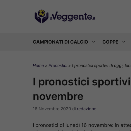
Vai
al
contenuto
CAMPIONATI DI CALCIO
COPPE
Home
»
Pronostici
»
I pronostici sportivi di oggi, 
I pronostici sportivi
novembre
16 Novembre 2020
di
redazione
I pronostici di lunedì 16 novembre: in att