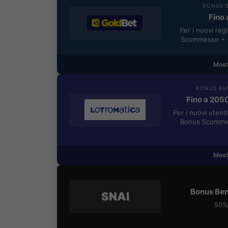
BONUS B
Fino 
Per i nuovi reg
Scommesse + 5
Most
BONUS BE
Fino a 205
Per i nuovi utent
Bonus Scommes
Most
Bonus Ben
SNAI
50% 