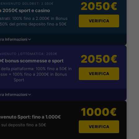
2050€
ENVENUTO GOLDBET: 2.050€
a 2050€ sport e casino
istrati: 100% fino a 2.000€ in Bonus
VERIFICA
0% del primo deposito fino a 50€
ra Informazioni
NVENUTO LOTTOMATICA: 2050€
2050€
0€ bonus scommesse e sport
i della piattaforma: 100% fino a 50€ in
VERIFICA
se + 100% fino a 2000€ in Bonus
Sport
ra Informazioni
1000€
venuto Sport: fino a 1.000€
sul deposito fino a 50€
VERIFICA