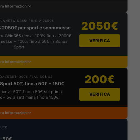
ra Informazioni
LANETWIN365: FINO A 2050€
2050€
: 2050€ per sport e scommesse
lanetWin365 ricevi: 100% fino a 2000€
VERIFICA
messe + 100% fino a 50€ in Bonus
Sport
ra Informazioni
200€
DAZNBET: 200€ REAL BONUS
Sport 50% fino a 50€ + 150€
ricevi: 50% fino a 50€ sul primo
VERIFICA
o+ 5€ a settimana fino a 150€
ra Informazioni
NUTO
: 50€