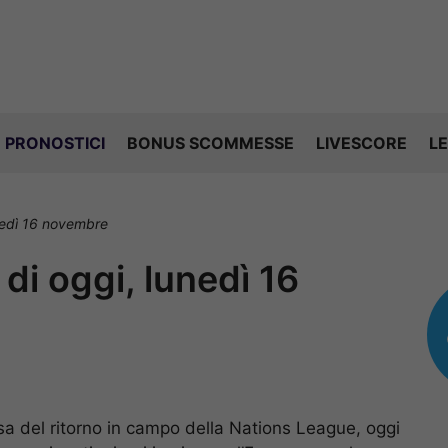
PRONOSTICI
BONUS SCOMMESSE
LIVESCORE
LE
lunedì 16 novembre
 di oggi, lunedì 16
esa del ritorno in campo della Nations League, oggi