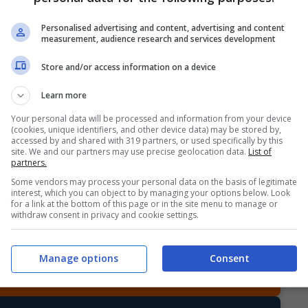
ni agli Europei
, ore 20:45
Personalised advertising and content, advertising and content
 gol per squadra
measurement, audience research and services development
Store and/or access information on a device
da Division
, ore 21:00
Learn more
Your personal data will be processed and information from your device
(cookies, unique identifiers, and other device data) may be stored by,
accessed by and shared with 319 partners, or used specifically by this
ore 21:00
site. We and our partners may use precise geolocation data.
List of
partners.
Some vendors may process your personal data on the basis of legitimate
S SPORTBET: 100€ SUBITO
interest, which you can object to by managing your options below. Look
200€
for a link at the bottom of this page or in the site menu to manage or
NZA deposito + fino a 50€ di
withdraw consent in privacy and cookie settings.
rimborso
VERIFICA
deposito sport + fino a 50€ di bonus
orso sul primo deposito
Manage options
Consent
ra Informazioni