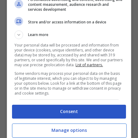
bonus rimborso sul primo deposito
content measurement, audience research and
services development
200€
Store and/or access information on a device
VERIFICA
Learn more
Your personal data will be processed and information from
Mostra Informazioni
your device (cookies, unique identifiers, and other device
data) may be stored by, accessed by and shared with 319
partners, or used specifically by this site. We and our partners
may use precise geolocation data.
List of partners.
Some vendors may process your personal data on the basis
of legitimate interest, which you can object to by managing
your options below. Look for a link at the bottom of this page
BONUS BENVENUTO GOLDBET: 2.050€
or in the site menu to manage or withdraw consent in privacy
and cookie settings.
Fino a 2050€ sport e casino
Per i nuovi registrati: 100% fino a 2.000€ in Bonus
Scommesse + 50% del primo deposito fino a 50€
Consent
2050€
Manage options
VERIFICA