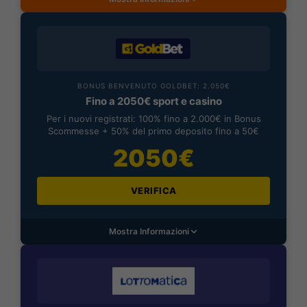
BONUS BENVENUTO GOLDBET: 2.050€
Fino a 2050€ sport e casino
Per i nuovi registrati: 100% fino a 2.000€ in Bonus
Scommesse + 50% del primo deposito fino a 50€
2050€
VERIFICA
Mostra Informazioni