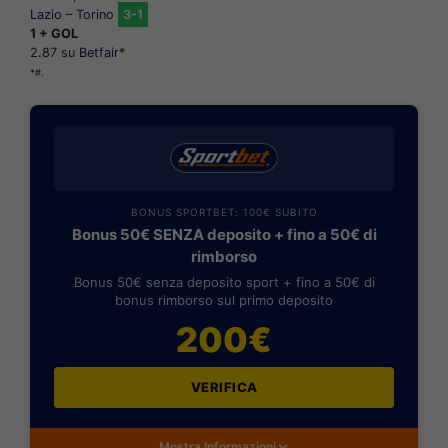
Lazio – Torino
3-1
1 + GOL
2.87 su
Betfair
*
*#.
BONUS SPORTBET: 100€ SUBITO
Bonus 50€ SENZA deposito + fino a 50€ di
rimborso
Bonus 50€ senza deposito sport + fino a 50€ di
bonus rimborso sul primo deposito
200€
VERIFICA
Mostra Informazioni