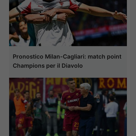
Pronostico Milan-Cagliari: match point
Champions per il Diavolo