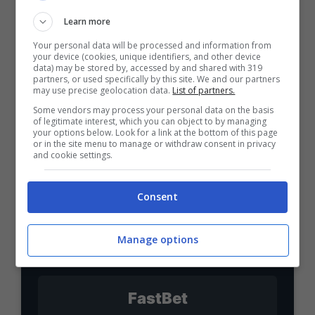
Mostra Informazioni
Learn more
Your personal data will be processed and information from
your device (cookies, unique identifiers, and other device
DAZNBet
data) may be stored by, accessed by and shared with 319
partners, or used specifically by this site. We and our partners
may use precise geolocation data.
List of partners.
BONUS DAZNBET: 200€ REAL BONUS
Some vendors may process your personal data on the basis
Benvenuto Sport 50% fino a 50€ + 150€
of legitimate interest, which you can object to by managing
Su DaznBet ricevi: 50% fino a 50€ sul primo
your options below. Look for a link at the bottom of this page
or in the site menu to manage or withdraw consent in privacy
versamento+ 5€ a settimana fino a 150€
and cookie settings.
200€
Consent
VERIFICA
Manage options
Mostra Informazioni
FastBet