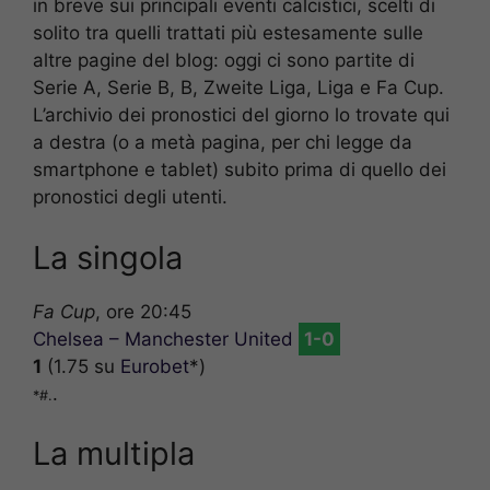
in breve sui principali eventi calcistici, scelti di
solito tra quelli trattati più estesamente sulle
altre pagine del blog: oggi ci sono partite di
Serie A, Serie B, B, Zweite Liga, Liga e Fa Cup.
L’archivio dei pronostici del giorno lo trovate qui
a destra (o a metà pagina, per chi legge da
smartphone e tablet) subito prima di quello dei
pronostici degli utenti.
La singola
Fa Cup
, ore 20:45
Chelsea – Manchester United
1-0
1
(1.75 su
Eurobet
*)
.
*#.
La multipla