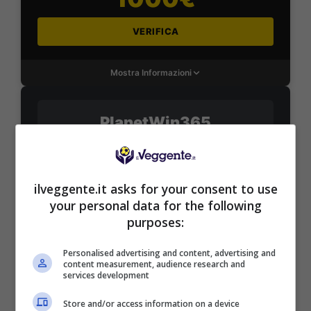
VERIFICA
Mostra Informazioni
PlanetWin365
BONUS PLANETWIN365: FINO A 2050€
Planetwin365: 2050€ per sport e scommesse
ilveggente.it asks for your consent to use
Iscrivendoti a PlanetWin365 ricevi: 100% fino a 2000€
your personal data for the following
in Bonus Scommesse + 100% fino a 50€ in Bonus
Sport
purposes:
2050€
Personalised advertising and content, advertising and
content measurement, audience research and
services development
VERIFICA
Store and/or access information on a device