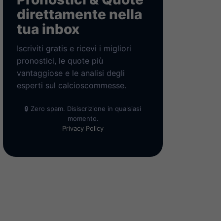
direttamente nella
tua inbox
Iscriviti gratis e ricevi i migliori
pronostici, le quote più
vantaggiose e le analisi degli
esperti sul calcioscommesse.
🔒 Zero spam. Disiscrizione in qualsiasi
momento.
Privacy Policy