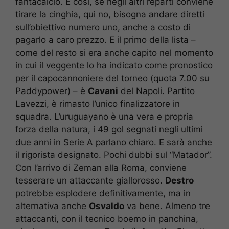
fantacalcio. E così, se negli altri reparti conviene
tirare la cinghia, qui no, bisogna andare diretti
sull’obiettivo numero uno, anche a costo di
pagarlo a caro prezzo. E il primo della lista –
come del resto si era anche capito nel momento
in cui il veggente lo ha indicato come pronostico
per il capocannoniere del torneo (quota 7.00 su
Paddypower) – è
Cavani
del Napoli. Partito
Lavezzi, è rimasto l’unico finalizzatore in
squadra. L’uruguayano è una vera e propria
forza della natura, i 49 gol segnati negli ultimi
due anni in Serie A parlano chiaro. E sarà anche
il rigorista designato. Pochi dubbi sul “Matador”.
Con l’arrivo di Zeman alla Roma, conviene
tesserare un attaccante giallorosso.
Destro
potrebbe esplodere definitivamente, ma in
alternativa anche
Osvaldo
va bene. Almeno tre
attaccanti, con il tecnico boemo in panchina,