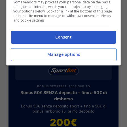
Some vendors may process your personal data on the basis
of legitimate interest, which you can object to by managing
Colpi a sorpresa:
your options below. Look for a link at the bottom of this page
or in the site menu to manage or withdraw consent in privacy
Belfodil (Parma), Gabbiadini (Bologna), Thereau
and cookie settings.
(Chievo).
Consent
Nuovi arrivati (in ordine di preferenza):
Pabon (Parma)
,
Dybala (Palermo)
.
Manage options
BONUS SPORTBET: 100€ SUBITO
Bonus 50€ SENZA deposito + fino a 50€ di
rimborso
Bonus 50€ senza deposito sport + fino a 50€ di
bonus rimborso sul primo deposito
200€