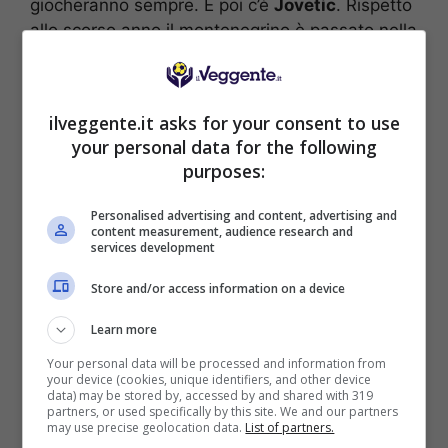
giocheranno sempre. E poi c’è
Jovetic
. Rispetto
allo scorso anno il montenegrino è passato nella
lista degli attaccanti, e per questo motivo il suo
nome potrebbe avere meno appeal. Ma il
progetto di Montella piace, è rigorista, e se
ilveggente.it asks for your consent to use
lasciato in pace dagli infortuni non può che
your personal data for the following
migliorare i 14 gol realizzati l’anno passato in
purposes:
una stagione che per la Fiorentina è stata
disastrosa.
Personalised advertising and content, advertising and
content measurement, audience research and
services development
Prime scelte:
Cavani (Napoli), Destro o Osvaldo (Roma),
Store and/or access information on a device
Jovetic (Fiorentina).
Learn more
Il gol è di casa, ovvero giocatori da schierare
Your personal data will be processed and information from
quando giocano tra le mura amiche:
your device (cookies, unique identifiers, and other device
data) may be stored by, accessed by and shared with 319
Denis (Atalanta), Pinilla (Cagliari), Miccoli
partners, or used specifically by this site. We and our partners
may use precise geolocation data.
List of partners.
(Palermo), Maxi Lopez (Sampdoria)