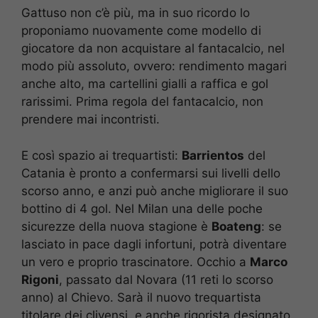
Gattuso non c’è più, ma in suo ricordo lo
proponiamo nuovamente come modello di
giocatore da non acquistare al fantacalcio, nel
modo più assoluto, ovvero: rendimento magari
anche alto, ma cartellini gialli a raffica e gol
rarissimi. Prima regola del fantacalcio, non
prendere mai incontristi.
E così spazio ai trequartisti:
Barrientos
del
Catania è pronto a confermarsi sui livelli dello
scorso anno, e anzi può anche migliorare il suo
bottino di 4 gol. Nel Milan una delle poche
sicurezze della nuova stagione è
Boateng
: se
lasciato in pace dagli infortuni, potrà diventare
un vero e proprio trascinatore. Occhio a
Marco
Rigoni
, passato dal Novara (11 reti lo scorso
anno) al Chievo. Sarà il nuovo trequartista
titolare dei clivensi, e anche rigorista designato.