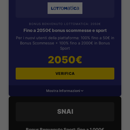
BONUS BENVENUTO LOTTOMATICA: 2050€
Fino a 2050€ bonus scommesse e sport
Per i nuovi utenti della piattaforma: 100% fino a 50€ in
Bonus Scommesse + 100% fino a 2000€ in Bonus
Sport
2050€
VERIFICA
Mostra Informazioni
SNAI
Bonus Benvenuto Sport: fino a 1.000€