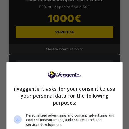
50% sul deposito fino a 50€
1000€
VERIFICA
Mostra Informazioni
PlanetWin365
BONUS PLANETWIN365: FINO A 2050€
ilveggente.it asks for your consent to use
Planetwin365: 2050€ per sport e scommesse
your personal data for the following
Iscrivendoti a PlanetWin365 ricevi: 100% fino a 2000€
purposes:
in Bonus Scommesse + 100% fino a 50€ in Bonus
Sport
Personalised advertising and content, advertising and
2050€
content measurement, audience research and
services development