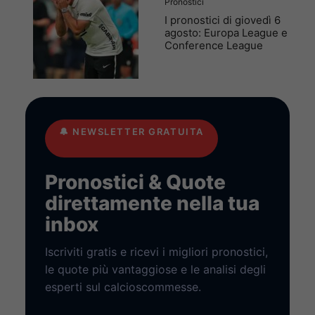
Pronostici
I pronostici di giovedì 6
agosto: Europa League e
Conference League
🔔
NEWSLETTER GRATUITA
Pronostici & Quote
direttamente nella tua
inbox
Iscriviti gratis e ricevi i migliori pronostici,
le quote più vantaggiose e le analisi degli
esperti sul calcioscommesse.