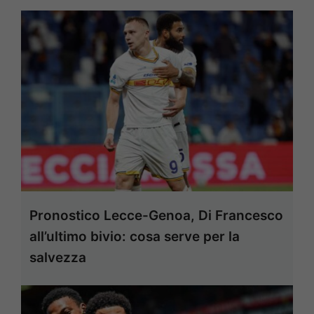
Pronostico Lecce-Genoa, Di Francesco
all’ultimo bivio: cosa serve per la
salvezza