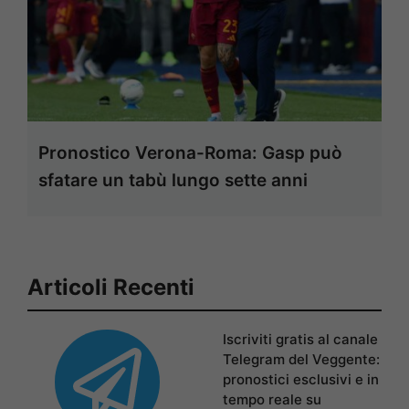
Pronostico Verona-Roma: Gasp può
sfatare un tabù lungo sette anni
Articoli Recenti
Iscriviti gratis al canale
Telegram del Veggente:
pronostici esclusivi e in
tempo reale su