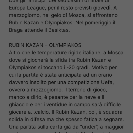
Due gli “anticipi” dei sedicesimi di finale di
Europa League, per il resto previsti giovedì. A
mezzogiorno, nel gelo di Mosca, si affrontano
Rubin Kazan e Olympiakos. Nel pomeriggio il
Braga attende il Besiktas.
RUBIN KAZAN – OLYMPIAKOS
Altro che le temperature rigide italiane, a Mosca
dove si giocherà la sfida tra Rubin Kazan e
Olympiakos si toccano i -20 gradi. Motivo per
cui la partita è stata anticipata ad un orario
davvero insolito per una competizione Uefa,
ovvero a mezzogiorno. Il terreno di gioco,
manco a dirlo, è pesante per la neve e il
ghiaccio e per i ventidue in campo sarà difficile
giocare a…calcio. Il Rubin Kazan, poi, è squadra
solida in difesa ma che spesso fatica a segnare.
Una partita sulla carta già da “under”, a maggior